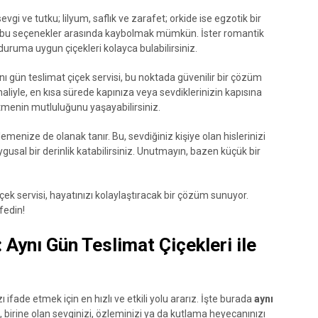
sevgi ve tutku; lilyum, saflık ve zarafet; orkide ise egzotik bir
 ile bu seçenekler arasında kaybolmak mümkün. İster romantik
 duruma uygun çiçekleri kolayca bulabilirsiniz.
nı gün teslimat çiçek servisi, bu noktada güvenilir bir çözüm
 haliyle, en kısa sürede kapınıza veya sevdiklerinizin kapısına
etmenin mutluluğunu yaşayabilirsiniz.
klemenize de olanak tanır. Bu, sevdiğiniz kişiye olan hislerinizi
uygusal bir derinlik katabilirsiniz. Unutmayın, bazen küçük bir
içek servisi, hayatınızı kolaylaştıracak bir çözüm sunuyor.
fedin!
 Aynı Gün Teslimat Çiçekleri ile
fade etmek için en hızlı ve etkili yolu ararız. İşte burada
aynı
 birine olan sevginizi, özleminizi ya da kutlama heyecanınızı