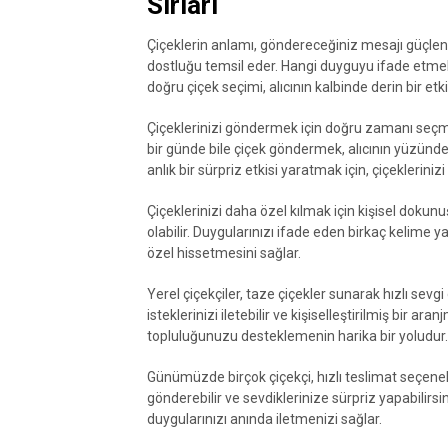
Sırları
Çiçeklerin anlamı, göndereceğiniz mesajı güçlendir
dostluğu temsil eder. Hangi duyguyu ifade etmek i
doğru çiçek seçimi, alıcının kalbinde derin bir etki 
Çiçeklerinizi göndermek için doğru zamanı seçmek,
bir günde bile çiçek göndermek, alıcının yüzünde
anlık bir sürpriz etkisi yaratmak için, çiçeklerin
Çiçeklerinizi daha özel kılmak için kişisel dokunuşl
olabilir. Duygularınızı ifade eden birkaç kelime ya
özel hissetmesini sağlar.
Yerel çiçekçiler, taze çiçekler sunarak hızlı sevgi
isteklerinizi iletebilir ve kişiselleştirilmiş bir ar
topluluğunuzu desteklemenin harika bir yoludur.
Günümüzde birçok çiçekçi, hızlı teslimat seçenekl
gönderebilir ve sevdiklerinize sürpriz yapabilirs
duygularınızı anında iletmenizi sağlar.