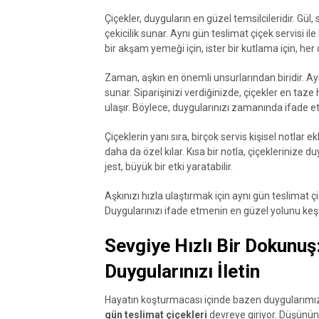
Çiçekler, duyguların en güzel temsilcileridir. Gül, 
çekicilik sunar. Aynı gün teslimat çiçek servisi
bir akşam yemeği için, ister bir kutlama için, her
Zaman, aşkın en önemli unsurlarından biridir. Ay
sunar. Siparişinizi verdiğinizde, çiçekler en taze
ulaşır. Böylece, duygularınızı zamanında ifade 
Çiçeklerin yanı sıra, birçok servis kişisel notlar e
daha da özel kılar. Kısa bir notla, çiçeklerinize d
jest, büyük bir etki yaratabilir.
Aşkınızı hızla ulaştırmak için aynı gün teslimat ç
Duygularınızı ifade etmenin en güzel yolunu keş
Sevgiye Hızlı Bir Dokunuş:
Duygularınızı İletin
Hayatın koşturmacası içinde bazen duygularımızı i
gün teslimat çiçekleri
devreye giriyor. Düşünün,