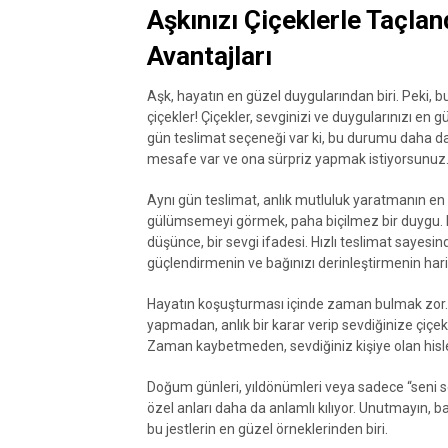
Aşkınızı Çiçeklerle Taçlan
Avantajları
Aşk, hayatın en güzel duygularından biri. Peki, bu
çiçekler! Çiçekler, sevginizi ve duygularınızı en 
gün teslimat seçeneği var ki, bu durumu daha da ö
mesafe var ve ona sürpriz yapmak istiyorsunuz. 
Aynı gün teslimat, anlık mutluluk yaratmanın en et
gülümsemeyi görmek, paha biçilmez bir duygu. Bi
düşünce, bir sevgi ifadesi. Hızlı teslimat sayesinde
güçlendirmenin ve bağınızı derinleştirmenin harik
Hayatın koşuşturması içinde zaman bulmak zor. A
yapmadan, anlık bir karar verip sevdiğinize çiçek
Zaman kaybetmeden, sevdiğiniz kişiye olan hislerin
Doğum günleri, yıldönümleri veya sadece “seni se
özel anları daha da anlamlı kılıyor. Unutmayın, baz
bu jestlerin en güzel örneklerinden biri.