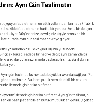
dırın: Aynı Gün Teslimatın
 duyguyu ifade etmenin en etkili yollarından biri nedir? Tabii ki
güzel şekilde ifade etmenin harika bir yoludur. Ama bir de aynı
zel kılıyor. Düşünsenize, sevdiğiniz kişiyle aranızda bir
İşte burada aynı gün teslimat devreye giriyor!
kili yollarından biri. Sevdiğiniz kişinin yüzündeki
r çiçek buketi, sadece bir hediye değil; aynı zamanda bir
, o anki duygularınızı anında paylaşabilirsiniz. Bu, ilişkinizi
a bir yolu.
ynı gün teslimat, bu noktada büyük bir avantaj sağlıyor. Plan
 gönderebilirsiniz. Bu, hem pratik hem de etkili bir çözüm.
izi iletmek için harika bir fırsat!
viyorum” demek için harika bir fırsat. Aynı gün teslimat, bu
en en basit jestler bile en büyük mutlulukları getirir. Çiçekler,