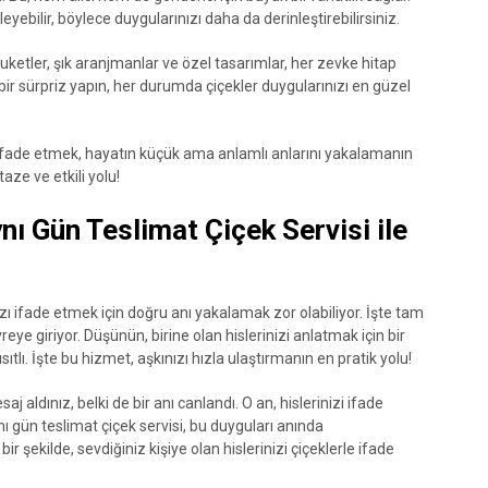
kleyebilir, böylece duygularınızı daha da derinleştirebilirsiniz.
buketler, şık aranjmanlar ve özel tasarımlar, her zevke hitap
a bir sürpriz yapın, her durumda çiçekler duygularınızı en güzel
a ifade etmek, hayatın küçük ama anlamlı anlarını yakalamanın
aze ve etkili yolu!
ynı Gün Teslimat Çiçek Servisi ile
ı ifade etmek için doğru anı yakalamak zor olabiliyor. İşte tam
eye giriyor. Düşünün, birine olan hislerinizi anlatmak için bir
ı. İşte bu hizmet, aşkınızı hızla ulaştırmanın en pratik yolu!
saj aldınız, belki de bir anı canlandı. O an, hislerinizi ifade
ı gün teslimat çiçek servisi, bu duyguları anında
ir şekilde, sevdiğiniz kişiye olan hislerinizi çiçeklerle ifade