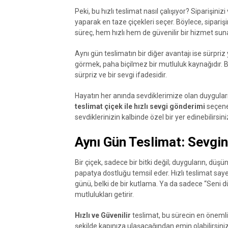
Peki, bu hızlı teslimat nasıl çalışıyor? Siparişinizi 
yaparak en taze çiçekleri seçer. Böylece, siparişi
süreç, hem hızlı hem de güvenilir bir hizmet suna
Aynı gün teslimatın bir diğer avantajı ise sürpri
görmek, paha biçilmez bir mutluluk kaynağıdır. Bi
sürpriz ve bir sevgi ifadesidir.
Hayatın her anında sevdiklerimize olan duyguları
teslimat çiçek ile hızlı sevgi gönderimi
seçeneğ
sevdiklerinizin kalbinde özel bir yer edinebilirsini
Aynı Gün Teslimat: Sevgini
Bir çiçek, sadece bir bitki değil; duyguların, düşün
papatya dostluğu temsil eder. Hızlı teslimat saye
günü, belki de bir kutlama. Ya da sadece “Seni 
mutlulukları getirir.
Hızlı ve Güvenilir
teslimat, bu sürecin en önemli p
şekilde kapınıza ulaşacağından emin olabilirsiniz.