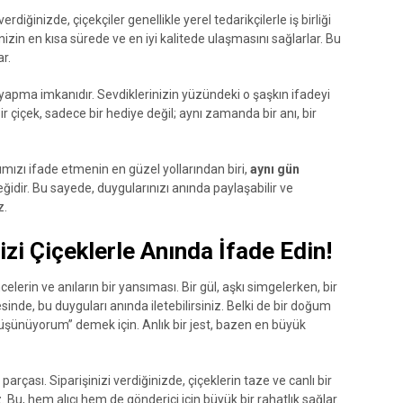
verdiğinizde, çiçekçiler genellikle yerel tedarikçilerle iş birliği
nizin en kısa sürede ve en iyi kalitede ulaşmasını sağlarlar. Bu
r.
z yapma imkanıdır. Sevdiklerinizin yüzündeki o şaşkın ifadeyi
r çiçek, sadece bir hediye değil; aynı zamanda bir anı, bir
mızı ifade etmenin en güzel yollarından biri,
aynı gün
idir. Bu sayede, duygularınızı anında paylaşabilir ve
z.
zi Çiçeklerle Anında İfade Edin!
celerin ve anıların bir yansıması. Bir gül, aşkı simgelerken, bir
sinde, bu duyguları anında iletebilirsiniz. Belki de bir doğum
düşünüyorum” demek için. Anlık bir jest, bazen en büyük
arçası. Siparişinizi verdiğinizde, çiçeklerin taze ve canlı bir
 Bu, hem alıcı hem de gönderici için büyük bir rahatlık sağlar.