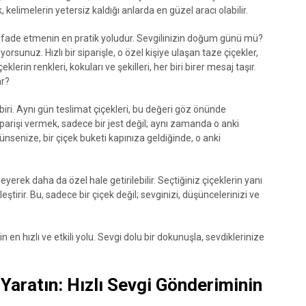
 kelimelerin yetersiz kaldığı anlarda en güzel aracı olabilir.
a ifade etmenin en pratik yoludur. Sevgilinizin doğum günü mü?
orsunuz. Hızlı bir siparişle, o özel kişiye ulaşan taze çiçekler,
klerin renkleri, kokuları ve şekilleri, her biri birer mesaj taşır.
ar?
ri. Aynı gün teslimat çiçekleri, bu değeri göz önünde
parişi vermek, sadece bir jest değil; aynı zamanda o anki
nsenize, bir çiçek buketi kapınıza geldiğinde, o anki
eyerek daha da özel hale getirilebilir. Seçtiğiniz çiçeklerin yanı
eştirir. Bu, sadece bir çiçek değil; sevginizi, düşüncelerinizi ve
n en hızlı ve etkili yolu. Sevgi dolu bir dokunuşla, sevdiklerinize
 Yaratın: Hızlı Sevgi Gönderiminin