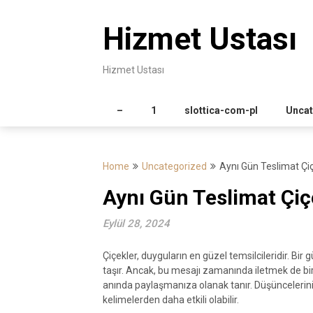
Skip
to
Hizmet Ustası
content
Hizmet Ustası
–
1
slottica-com-pl
Uncat
Home
Uncategorized
Aynı Gün Teslimat Çiç
Aynı Gün Teslimat Çiçe
Eylül 28, 2024
Çiçekler, duyguların en güzel temsilcileridir. Bir g
taşır. Ancak, bu mesajı zamanında iletmek de bir
anında paylaşmanıza olanak tanır. Düşüncelerinizi
kelimelerden daha etkili olabilir.