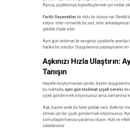
Ayrıca, çiçeklerinizi kişiselleştirmek için notlar e
Farklı Seçenekler
ile dolu bir dünya var. Renkli 
ediyor. İster romantik bir jest, ister arkadaşınız
şekilde ifade eder.
Aynı gün teslimat ile sevginizi çiçeklerle anınd
harika bir yoludur. Duygularınızı paylaşmanın en t
Aşkınızı Hızla Ulaştırın: A
Tanışın
Hayatın koşturmacası içinde, bazen duygularımız
bu noktada,
aynı gün teslimat çiçek servisi
devr
çiçek göndermek istiyorsunuz ama zamanınız kısıtl
Aşk, bazen anlık bir hisle patlak verir. Belki bir me
etmek için bir çiçek göndermek istiyorsunuz. Ayn
somutlaştırmanıza yardımcı oluyor. Hızlı ve etkili b
edebilirsiniz.