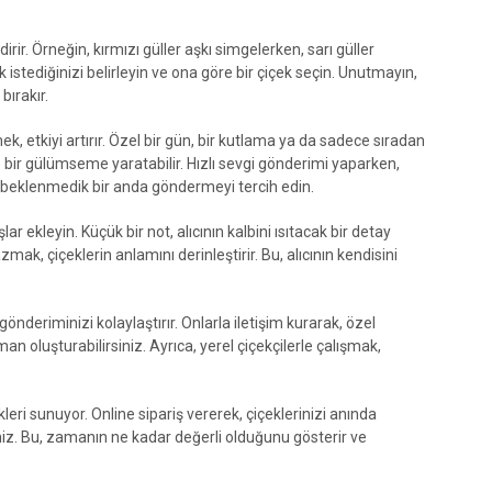
ir. Örneğin, kırmızı güller aşkı simgelerken, sarı güller
stediğinizi belirleyin ve ona göre bir çiçek seçin. Unutmayın,
bırakır.
 etkiyi artırır. Özel bir gün, bir kutlama ya da sadece sıradan
 bir gülümseme yaratabilir. Hızlı sevgi gönderimi yaparken,
izi beklenmedik bir anda göndermeyi tercih edin.
ar ekleyin. Küçük bir not, alıcının kalbini ısıtacak bir detay
zmak, çiçeklerin anlamını derinleştirir. Bu, alıcının kendisini
 gönderiminizi kolaylaştırır. Onlarla iletişim kurarak, özel
anjman oluşturabilirsiniz. Ayrıca, yerel çiçekçilerle çalışmak,
eri sunuyor. Online sipariş vererek, çiçeklerinizi anında
iniz. Bu, zamanın ne kadar değerli olduğunu gösterir ve