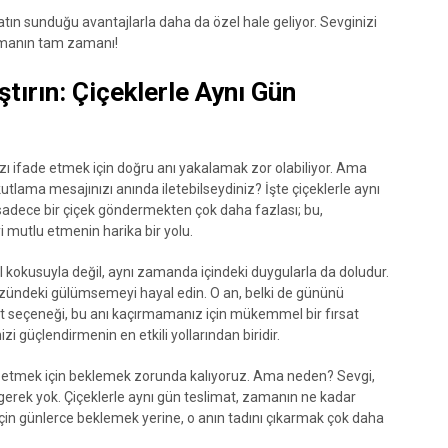
atın sunduğu avantajlarla daha da özel hale geliyor. Sevginizi
tmanın tam zamanı!
ştırın: Çiçeklerle Aynı Gün
ı ifade etmek için doğru anı yakalamak zor olabiliyor. Ama
kutlama mesajınızı anında iletebilseydiniz? İşte çiçeklerle aynı
 sadece bir çiçek göndermekten çok daha fazlası; bu,
yi mutlu etmenin harika bir yolu.
el kokusuyla değil, aynı zamanda içindeki duygularla da doludur.
üzündeki gülümsemeyi hayal edin. O an, belki de gününü
mat seçeneği, bu anı kaçırmamanız için mükemmel bir fırsat
zi güçlendirmenin en etkili yollarından biridir.
de etmek için beklemek zorunda kalıyoruz. Ama neden? Sevgi,
 gerek yok. Çiçeklerle aynı gün teslimat, zamanın ne kadar
 için günlerce beklemek yerine, o anın tadını çıkarmak çok daha