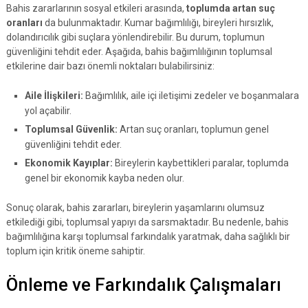
Bahis zararlarının sosyal etkileri arasında,
toplumda artan suç
oranları
da bulunmaktadır. Kumar bağımlılığı, bireyleri hırsızlık,
dolandırıcılık gibi suçlara yönlendirebilir. Bu durum, toplumun
güvenliğini tehdit eder. Aşağıda, bahis bağımlılığının toplumsal
etkilerine dair bazı önemli noktaları bulabilirsiniz:
Aile İlişkileri:
Bağımlılık, aile içi iletişimi zedeler ve boşanmalara
yol açabilir.
Toplumsal Güvenlik:
Artan suç oranları, toplumun genel
güvenliğini tehdit eder.
Ekonomik Kayıplar:
Bireylerin kaybettikleri paralar, toplumda
genel bir ekonomik kayba neden olur.
Sonuç olarak, bahis zararları, bireylerin yaşamlarını olumsuz
etkilediği gibi, toplumsal yapıyı da sarsmaktadır. Bu nedenle, bahis
bağımlılığına karşı toplumsal farkındalık yaratmak, daha sağlıklı bir
toplum için kritik öneme sahiptir.
Önleme ve Farkındalık Çalışmaları