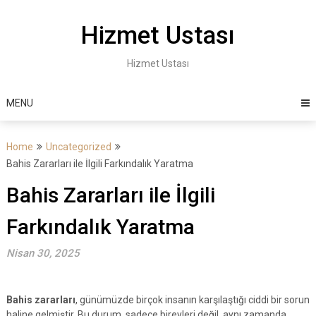
Skip
to
Hizmet Ustası
content
Hizmet Ustası
MENU
Home
Uncategorized
Bahis Zararları ile İlgili Farkındalık Yaratma
Bahis Zararları ile İlgili
Farkındalık Yaratma
Nisan 30, 2025
Bahis zararları
, günümüzde birçok insanın karşılaştığı ciddi bir sorun
haline gelmiştir. Bu durum, sadece bireyleri değil, aynı zamanda