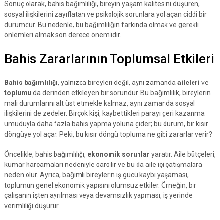
Sonuç olarak, bahis bağımlılığı, bireyin yaşam kalitesini düşüren,
sosyal ilişkilerini zayıflatan ve psikolojik sorunlara yol açan ciddi bir
durumdur. Bu nedenle, bu bağımlılığın farkında olmak ve gerekli
önlemleri almak son derece önemlidir.
Bahis Zararlarının Toplumsal Etkileri
Bahis bağımlılığı
, yalnızca bireyleri değil, aynı zamanda
aileleri
ve
toplumu
da derinden etkileyen bir sorundur. Bu bağımlılık, bireylerin
mali durumlarını alt üst etmekle kalmaz, aynı zamanda sosyal
ilişkilerini de zedeler. Birçok kişi, kaybettikleri parayı geri kazanma
umuduyla daha fazla bahis yapma yoluna gider; bu durum, bir kısır
döngüye yol açar. Peki, bu kısır döngü topluma ne gibi zararlar verir?
Öncelikle, bahis bağımlılığı,
ekonomik sorunlar
yaratır. Aile bütçeleri,
kumar harcamaları nedeniyle sarsılır ve bu da aile içi çatışmalara
neden olur. Ayrıca, bağımlı bireylerin iş gücü kaybı yaşaması,
toplumun genel ekonomik yapısını olumsuz etkiler. Örneğin, bir
çalışanın işten ayrılması veya devamsızlık yapması, iş yerinde
verimliliği düşürür.