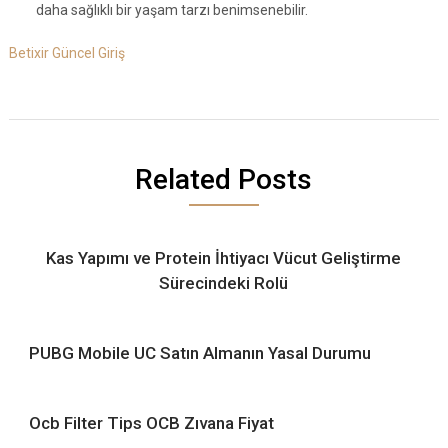
daha sağlıklı bir yaşam tarzı benimsenebilir.
Betixir Güncel Giriş
Related Posts
Kas Yapımı ve Protein İhtiyacı Vücut Geliştirme
Sürecindeki Rolü
PUBG Mobile UC Satın Almanın Yasal Durumu
Ocb Filter Tips OCB Zıvana Fiyat