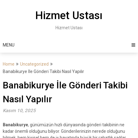
Skip
to
Hizmet Ustası
content
Hizmet Ustası
MENU
Home
Uncategorized
Banabikurye İle Gönderi Takibi Nasıl Yapılır
Banabikurye İle Gönderi Takibi
Nasıl Yapılır
Kasım 10, 2025
Banabikurye
, günümüzün hızlı dünyasında gönderi takibinin ne
kadar önemli olduğunu biliyor. Gönderilerinizin nerede olduğunu
bilmek, hem kişisel hem de iş hayatında büyük bir rahatlık sağlar.