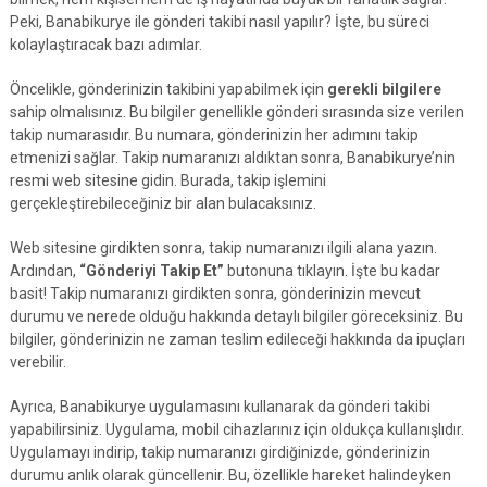
Peki, Banabikurye ile gönderi takibi nasıl yapılır? İşte, bu süreci
kolaylaştıracak bazı adımlar.
Öncelikle, gönderinizin takibini yapabilmek için
gerekli bilgilere
sahip olmalısınız. Bu bilgiler genellikle gönderi sırasında size verilen
takip numarasıdır. Bu numara, gönderinizin her adımını takip
etmenizi sağlar. Takip numaranızı aldıktan sonra, Banabikurye’nin
resmi web sitesine gidin. Burada, takip işlemini
gerçekleştirebileceğiniz bir alan bulacaksınız.
Web sitesine girdikten sonra, takip numaranızı ilgili alana yazın.
Ardından,
“Gönderiyi Takip Et”
butonuna tıklayın. İşte bu kadar
basit! Takip numaranızı girdikten sonra, gönderinizin mevcut
durumu ve nerede olduğu hakkında detaylı bilgiler göreceksiniz. Bu
bilgiler, gönderinizin ne zaman teslim edileceği hakkında da ipuçları
verebilir.
Ayrıca, Banabikurye uygulamasını kullanarak da gönderi takibi
yapabilirsiniz. Uygulama, mobil cihazlarınız için oldukça kullanışlıdır.
Uygulamayı indirip, takip numaranızı girdiğinizde, gönderinizin
durumu anlık olarak güncellenir. Bu, özellikle hareket halindeyken