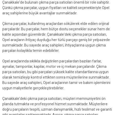
Çanakkale'de bulunan çıkma parça satıcıları önemli bir role sahiptir.
Çünkü çıkma parçalar, uygun fiyatları ve kaliteli seçenekleriyle Opel
araç sahiplerine büyük avantajlar sunmaktadır.
Çıkma parçalar, kullanılmış araçlardan sökülerek elde edilen orijinal
parçalardır. Bu parçalar, hem bütçe dostu seçenekler sunar hem de
kalite açısından güvenilirdir. Çanakkale'deki çıkma parça satıcıları,
Opel araçların ihtiyaç duyduğu her türlü parçayı geniş bir yelpazede
sunmaktadır. Bu sayede araç sahipleri, ihtiyaçlarına uygun çıkma
parçaları kolaylıkla temin edebilirler.
Opel araçlarında sıklıkla değiştirilen parçalardan bazıları farlar,
aynalar, tamponlar, kapılar, motor ve iç mekan parçalarıdır. Çıkma
parça satıcıları, bu gibi parçaları yüksek kalite standartlarına uygun
olarak temizleyip kontrol ettikten sonra müşterilerine sunmaktadır.
Bu sayede araç sahipleri, Opel araçlarının tamir ve bakım işlemlerini
uygun maliyetlerle gerçekleştirebilirler.
Çanakkale'deki çıkma parça satıcıları, müşteri memnuniyetini ön
planda tutmakta ve profesyonel hizmet sunmaktadır. Müşterilere
doğru parçaların tespiti, uzman danışmanlık, hızlı teslimat ve garanti
gibi avantajlar sağlanmaktadır. Ayrıca, çıkma parça satıcıları