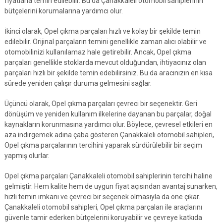
fiyatlarla temin edilebilir. Bu da Çanakkaleli otomobil sahiplerinin
bütçelerini korumalarına yardımcı olur.
İkinci olarak, Opel çıkma parçaları hızlı ve kolay bir şekilde temin
edilebilir. Orijinal parçaların temini genellikle zaman alıcı olabilir ve
otomobilinizi kullanılamaz hale getirebilir. Ancak, Opel çıkma
parçaları genellikle stoklarda mevcut olduğundan, ihtiyacınız olan
parçaları hızlı bir şekilde temin edebilirsiniz. Bu da aracınızın en kısa
sürede yeniden çalışır duruma gelmesini sağlar.
Üçüncü olarak, Opel çıkma parçaları çevreci bir seçenektir. Geri
dönüşüm ve yeniden kullanım ilkelerine dayanan bu parçalar, doğal
kaynakların korunmasına yardımcı olur. Böylece, çevresel etkileri en
aza indirgemek adına çaba gösteren Çanakkaleli otomobil sahipleri,
Opel çıkma parçalarının tercihini yaparak sürdürülebilir bir seçim
yapmış olurlar.
Opel çıkma parçaları Çanakkaleli otomobil sahiplerinin tercihi haline
gelmiştir. Hem kalite hem de uygun fiyat açısından avantaj sunarken,
hızlı temin imkanı ve çevreci bir seçenek olmasıyla da öne çıkar.
Çanakkaleli otomobil sahipleri, Opel çıkma parçaları ile araçlarını
güvenle tamir ederken bütçelerini koruyabilir ve çevreye katkıda