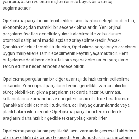
yanı sıra, bakım ve onarım işlemlerinde büyük bir avantaj
sağlamaktadır.
Opel çıkma parçalarının tercih edilmesinin başlıca sebeplerinden biri,
ekonomik açıdan mantıklı bir seçenek olmalarıdır. Yeni orijinal
parçaların fiyatları genellikle yüksek olabilmekte ve bu durum
otomobil sahiplerini maddi açıdan zorlayabilmektedir. Ancak,
Çanakkale'deki otomobil tutkunları, Opel çıkma parçalarıyla araçlarını
uygun maliyetlerle tamir edebilmenin keyfini yaşamaktadır. Hem
bütçelerine dost hem de kaliteli bir seçenek olması, bu parçaların
tercih edilme nedenlerinden sadece biridir.
Opel çıkma parçalarının bir diğer avantajı da hızlı temin edilebilme
imkanıdır. Yeni orijinal parçaların temini genellikle zaman alıcı bir
süreç olabilirken, çıkma parçaların stoklarda hazır bulunması,
kullanıcılarına zamandan ve enerjiden tasarruf etme fırsatı sunar.
Çanakkale'deki otomobil tutkunları, acil ihtiyaç durumlarında veya
planlı bakım işlemlerinde Opel çıkma parçalarını tercih ederek
araçlarını daha hızlı bir şekilde tekrar yola çıkarabilirler.
Opel çıkma parçalarının popülerliği aynı zamanda çevresel faktörlere
olan duyarlılığın da bir göstergesidir. Geri dönüştürülmüş parçaların