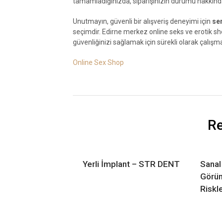
tamamladığınızda, siparişinizin durumu hakkında 
Unutmayın, güvenli bir alışveriş deneyimi için
ser
seçimdir. Edirne merkez online seks ve erotik 
güvenliğinizi sağlamak için sürekli olarak çalışma
Online Sex Shop
Re
Yerli İmplant – STR DENT
Sanal
Görün
Riskl