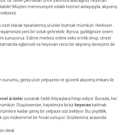
ize, bir tatile çıkmadan önce yanınıza alacağınız heyecan
labilir! Müşteri memnuniyeti odaklı hizmet anlayışıyla, alışveriş
ceksiniz.
çin özel olarak tasarlanmış ürünler bulmak mümkün. Herkesin
aşamınıza yeni bir soluk getirebilir. Ayrıca, gizliliğinize önem
i sunuyoruz. Edirne merkez online seks erotik shop, cinsel
zamanda eğlenceli ve heyecan verici bir alışveriş deneyimi de
n sunumu, geniş ürün yelpazesi ve güvenli alışveriş imkanı ile
insel ürünler
sunarak farklı ihtiyaçlara hitap ediyor. Burada, her
mümkün. Düşünsenize, hayatınıza biraz
heyecan
katmak
ümlere kadar geniş bir yelpaze sizi bekliyor. Bu çeşitlilik,
 için mükemmel bir fırsat sunuyor. Ürünlerimiz arasında:
in ideal.