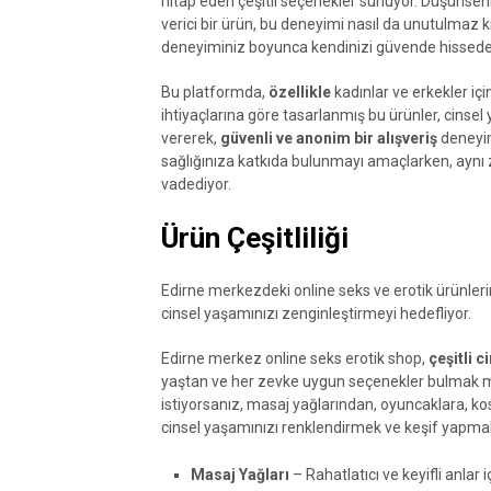
hitap eden çeşitli seçenekler sunuyor. Düşünsen
verici bir ürün, bu deneyimi nasıl da unutulmaz kı
deneyiminiz boyunca kendinizi güvende hissede
Bu platformda,
özellikle
kadınlar ve erkekler i
ihtiyaçlarına göre tasarlanmış bu ürünler, cinsel y
vererek,
güvenli ve anonim bir alışveriş
deneyim
sağlığınıza katkıda bulunmayı amaçlarken, aynı 
vadediyor.
Ürün Çeşitliliği
Edirne merkezdeki online seks ve erotik ürünleri
cinsel yaşamınızı zenginleştirmeyi hedefliyor.
Edirne merkez online seks erotik shop,
çeşitli c
yaştan ve her zevke uygun seçenekler bulmak 
istiyorsanız, masaj yağlarından, oyuncaklara, kost
cinsel yaşamınızı renklendirmek ve keşif yapmak
Masaj Yağları
– Rahatlatıcı ve keyifli anlar iç