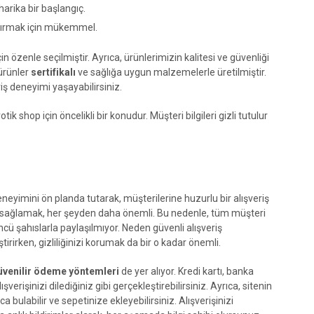
harika bir başlangıç.
ndırmak için mükemmel.
in özenle seçilmiştir. Ayrıca, ürünlerimizin kalitesi ve güvenliği
ürünler
sertifikalı
ve sağlığa uygun malzemelerle üretilmiştir.
iş deneyimi yaşayabilirsiniz.
k shop için öncelikli bir konudur. Müşteri bilgileri gizli tutulur
neyimini ön planda tutarak, müşterilerine huzurlu bir alışveriş
zi sağlamak, her şeyden daha önemli. Bu nedenle, tüm müşteri
ncü şahıslarla paylaşılmıyor. Neden güvenli alışveriş
irirken, gizliliğinizi korumak da bir o kadar önemli.
üvenilir ödeme yöntemleri
de yer alıyor. Kredi kartı, banka
erişinizi dilediğiniz gibi gerçekleştirebilirsiniz. Ayrıca, sitenin
 bulabilir ve sepetinize ekleyebilirsiniz. Alışverişinizi