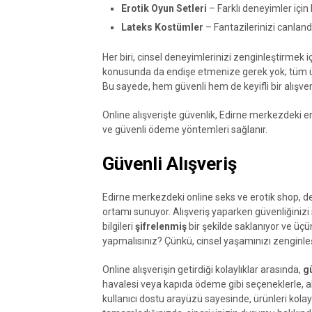
Erotik Oyun Setleri
– Farklı deneyimler için 
Lateks Kostümler
– Fantazilerinizi canla
Her biri, cinsel deneyimlerinizi zenginleştirmek iç
konusunda da endişe etmenize gerek yok; tüm 
Bu sayede, hem güvenli hem de keyifli bir alışver
Online alışverişte güvenlik, Edirne merkezdeki eroti
ve güvenli ödeme yöntemleri sağlanır.
Güvenli Alışveriş
Edirne merkezdeki online seks ve erotik shop, de
ortamı sunuyor. Alışveriş yaparken güvenliğini
bilgileri
şifrelenmiş
bir şekilde saklanıyor ve üçü
yapmalısınız? Çünkü, cinsel yaşamınızı zenginleşt
Online alışverişin getirdiği kolaylıklar arasında,
g
havalesi veya kapıda ödeme gibi seçeneklerle, alışv
kullanıcı dostu arayüzü sayesinde, ürünleri kolayca