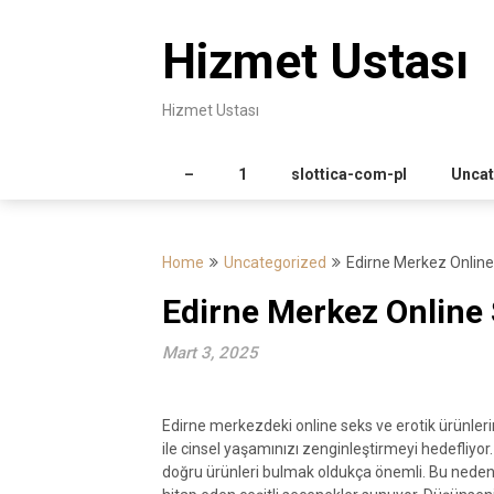
Skip
to
Hizmet Ustası
content
Hizmet Ustası
–
1
slottica-com-pl
Uncat
Home
Uncategorized
Edirne Merkez Online
Edirne Merkez Online 
Mart 3, 2025
Edirne merkezdeki online seks ve erotik ürünle
ile cinsel yaşamınızı zenginleştirmeyi hedefliyor
doğru ürünleri bulmak oldukça önemli. Bu nedenle