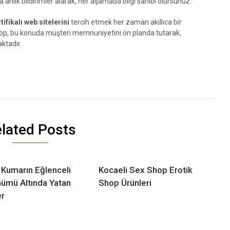
anlık bildirimler alarak, her aşamada bilgi sahibi olursunuz.
tifikalı web sitelerini
tercih etmek her zaman akıllıca bir
shop, bu konuda müşteri memnuniyetini ön planda tutarak,
ktadır.
lated Posts
 Kumarın Eğlenceli
Kocaeli Sex Shop Erotik
ümü Altında Yatan
Shop Ürünleri
er