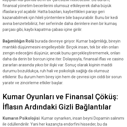
finansal yönetim becerilerini olumsuz etkileyerek daha büyük
iflaslara yol açabilir. Hatta bazıları, kaybettikleri parayı geri
kazanabilmek için hileli yöntemlere bile başvurabilir. Bunu bir kedi
avına benzetebiliriz; her seferinde daha derinlere inen bir kumaş
parçası gibi, kaybı kapatma çabası içine girilir.
Bağımlılığın Rolü
burada devreye giriyor. Kumar bağımlılığı, bireyin
mantıklı düşünmesini engelleyebilir. Birçok insan, tek bir elin onları
zengin edeceğini düşünür, ancak bunu gerçekleştirememek, onları
daha da derin bir borcun içine iter. Dolayısıyla, finansal iflas ve casino
zararları arasında yıkıcı bir ilişki var. Sonuç olarak kişinin maddi
durumu bozuldukça, ruh hali ve psikolojik sağlığı da olumsuz
etkilenir. Bu durum hem birey için hem de çevresi için ciddi bir sorun
yaratır ve zincirleme etkiler başlar.
Kumar Oyunları ve Finansal Çöküş:
İflasın Ardındaki Gizli Bağlantılar
Kumarın Psikolojisi
: Kumar oynarken, insan beyni Dopamin salınımı
ile ödüllendirilir. Yani her kazançta endorfini hisseder, bu da