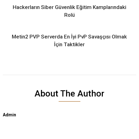
Hackerların Siber Güvenlik Eğitim Kamplarındaki
Rolü
Metin2 PVP Serverda En İyi PvP Savaşçısı Olmak
İçin Taktikler
About The Author
Admin