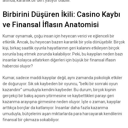
altında, karanlık bir dert yatıyor olabilir.
Birbirini Düşüren İkili: Casino Kaybı
ve Finansal İflasın Anatomisi
Kumar oynamak, çoğu insan için heyecan verici ve eğlenceli bir
etkinlik. Ancak, bu heyecan bazen karanlık bir yola dönüşebilir. Birçok
kişi, birkaç saatlik oyunla hayatlarının geri kalanını etkileyen birçok
sorunla baş etmek zorunda kalabiliyor. Peki, bu kayıpları neden bazı
insanlar kolayca atlatırken diğerleri için büyük bir finansal iflasın
habercisi oluyor?
Kumar, sadece maddi kayıplar değil, aynı zamanda psikolojik etkiler
de doğuruyor. Sık sık kaybeden bir oyuncu, “belki bir sonraki oyun
kazandırır” umuduyla kendini kaybeder. Bu durum, birçok kişinin
gerçekçi bir bakış açısını yitirmesine ve kaybettikleri parayı geri
kazanma arayışına girmesine neden oluyor. İşte o zaman, kayıplar
arttıkça borçlar da katlanıyor. İnsanlar daha fazla kazanma
umuduyla, bütçelerini aşan miktarlarda para harcayarak kendilerini
finansal bir çıkmaza sokabiliyor.