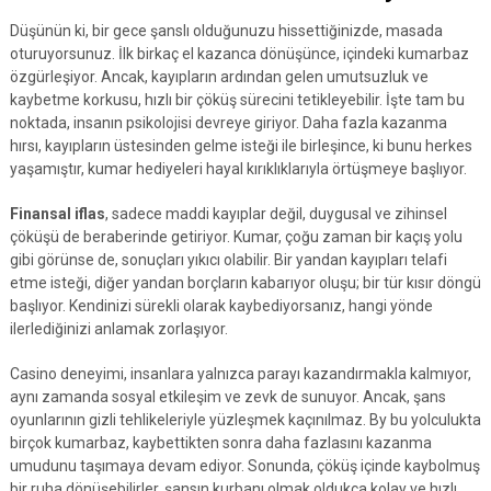
Düşünün ki, bir gece şanslı olduğunuzu hissettiğinizde, masada
oturuyorsunuz. İlk birkaç el kazanca dönüşünce, içindeki kumarbaz
özgürleşiyor. Ancak, kayıpların ardından gelen umutsuzluk ve
kaybetme korkusu, hızlı bir çöküş sürecini tetikleyebilir. İşte tam bu
noktada, insanın psikolojisi devreye giriyor. Daha fazla kazanma
hırsı, kayıpların üstesinden gelme isteği ile birleşince, ki bunu herkes
yaşamıştır, kumar hediyeleri hayal kırıklıklarıyla örtüşmeye başlıyor.
Finansal iflas
, sadece maddi kayıplar değil, duygusal ve zihinsel
çöküşü de beraberinde getiriyor. Kumar, çoğu zaman bir kaçış yolu
gibi görünse de, sonuçları yıkıcı olabilir. Bir yandan kayıpları telafi
etme isteği, diğer yandan borçların kabarıyor oluşu; bir tür kısır döngü
başlıyor. Kendinizi sürekli olarak kaybediyorsanız, hangi yönde
ilerlediğinizi anlamak zorlaşıyor.
Casino deneyimi, insanlara yalnızca parayı kazandırmakla kalmıyor,
aynı zamanda sosyal etkileşim ve zevk de sunuyor. Ancak, şans
oyunlarının gizli tehlikeleriyle yüzleşmek kaçınılmaz. By bu yolculukta
birçok kumarbaz, kaybettikten sonra daha fazlasını kazanma
umudunu taşımaya devam ediyor. Sonunda, çöküş içinde kaybolmuş
bir ruha dönüşebilirler. şansın kurbanı olmak oldukça kolay ve hızlı.