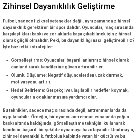
Zihinsel Dayanıklılık Geliştirme
Futbol, sadece fiziksel yetenekler değil, aynı zamanda
zihinsel
dayanıklılık
gerektiren bir spor dalıdır. Oyuncular, maç sırasında
karşılaştıkları baskı ve zorluklarla başa çıkabilmek için zihinsel
olarak güçlü olmalıdır. Peki, bu dayanıklılığı nasıl geliştirebiliriz?
İşte bazı etkili
stratejiler
:
Görselleştirme:
Oyuncular, başarılı anlarını zihinsel olarak
canlandırarak kendilerine güven artırabilirler.
Olumlu Düşünme:
Negatif düşüncelerden uzak durmak,
motivasyonu artırır.
Hedef Belirleme:
Gerçekçi ve ulaşılabilir hedefler koymak,
oyuncuların odaklanmasına yardımcı olur.
Bu teknikler, sadece maç sırasında değil, antrenmanlarda da
uygulanabilir. Örneğin, bir oyuncu antrenman esnasında yoğun
baskı altında kaldığında, görselleştirme tekniğini kullanarak
kendisini başarılı bir şekilde oynamaya hazırlayabilir. Unutmayın,
zihinsel dayanıklılık
, futbolun kalbinde yatan bir güçtür ve bu