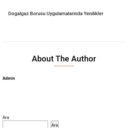
Dogalgaz Borusu Uygulamalarinda Yenilikler
About The Author
Admin
Ara
Ara