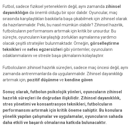
Futbol, sadece fiziksel yeteneklerin değil, aynı zamanda
zihinsel
dayanıklılığın
da önemli olduğu bir spor dalıdır. Oyuncular, maç
sırasında karşılaştıkları baskılarla başa çıkabilmek için zihinsel olarak
da hazırlanmalıdır. Peki, bu nasıl mümkün olabilir? Zihinsel hazırlık,
futbolcuların performansını artırmak için kritik bir unsurdur. Bu
süreçte, oyuncuların karşılaştığı zorlukları aşmalarına yardımcı
olacak çeşitli stratejiler bulunmaktadır. Örneğin,
görselleştirme
teknikleri
ve
nefes egzersizleri
gibi yöntemler, oyuncuların
odaklanmalarını ve stresle başa çıkmalarını kolaylaştırır.
Futbolcuların zihinsel hazırlık süreçleri, sadece maç öncesi değil, aynı
zamanda antrenmanlarda da uygulanmalıdır. Zihinsel dayanıklılığı
artırmak için,
pozitif düşünme
ve
kendine güven
Sonuç olarak, futbolun psikolojik yönleri, oyuncuların zihinsel
hazırlık süreçleri ile doğrudan ilişkilidir. Zihinsel dayanıklılık,
stres yönetimi ve konsantrasyon teknikleri, futbolcuların
performansını artırmak için kritik öneme sahiptir. Bu konulara
yönelik yapılan çalışmalar ve uygulamalar, oyuncuların sahada
daha etkili ve başarılı olmalarına katkıda bulunacaktır.