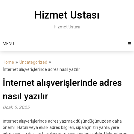
Skip
to
Hizmet Ustası
content
Hizmet Ustası
MENU
Home
Uncategorized
İnternet alışverişlerinde adres nasıl yazılır
İnternet alışverişlerinde adres
nasıl yazılır
Ocak 6, 2025
İnternet alışverişlerinde adres yazmak düşündüğünüzden daha
önemli. Hatalı veya eksik adres bilgileri, siparişinizin yanlış yere
gitmesine ya da size hiç ulaşmamasına neden olabilir. Peki, internet