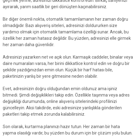
geçmek yerine, adresinizi dikkatlice kontrol edin. Birkaç saniyenizi
ayırarak, yarım saatlik bir geri dönüşten kaçınabilirsiniz.
Bir diğer önemli nokta, otomatik tamamlamanın her zaman doğru
olmadığıdır. Bazı alışveriş siteleri, adresinizi doldururken size
yardımcı olmak için otomatik tamamlama özelliği sunar. Ancak, bu
özellik her zaman hatasız değildir. Bu yüzden, adresinizi elle girmek
her zaman daha güvenlidir.
Adresinizi yazarken net ve açık olun. Karmaşık caddeler, binalar veya
daire numaraları varsa, her birini dikkatlice kontrol edin ve doğru bir
şekilde yazdığınızdan emin olun. Küçük bir harf hatası bile,
paketinizin yanlış bir yere gitmesine neden olabilir.
Evet, adresinizin doğru olduğundan emin oldunuz ama işiniz
bitmedi. Şimdi değişiklikleri takip edin. Özellikle taşınma veya adres
değişikliği durumunda, online alışveriş sitelerindeki profilinizi
güncelleyin. Aksi takdirde, eski adresinize yanlışlıkla gönderilen
paketleri takip etmek zorunda kalabilirsiniz.
Son olarak, kurtarma planınızı hazır tutun. Her zaman bir hata
yapma olasılığı vardır, bu yüzden bu durum için bir çözüm yolu bulun.