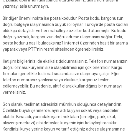
Özellikle apartman dairesinde oturuyorsanız, daire numarasını
yazmayı asla unutmayın.
Bir diğer önemli nokta ise posta kodudur. Posta kodu, kargonuzun
doğru bölgeye ulaşmasında büyük rol oynar. Türkiye’de posta kodları
oldukça detaylıdır ve her mahalleye özel bir kod atanmıştır. Bu kodu
doğru yazmak, kargonuzun doğru adrese ulaşmasını sağlar. Peki,
posta kodunu nasıl bulacaksınız? İnternet üzerinden basit bir arama
yaparak veya PTT’nin resmi sitesinden öğrenebilirsiniz.
İletişim bilgilerinizi de eksiksiz doldurmalısınız. Telefon numaranızın
doğru olması, kuryenin size ulaşabilmesi için çok önemlidir. Kargo
firmaları genellikle teslimat sırasında size ulaşmaya çalışır. Eğer
telefon numaranız yanlışsa veya eksikse, kargonuz teslim
edilemeyebilir. Bu nedenle, aktif olarak kullandığınız bir numarayı
vermelisiniz.
Son olarak, teslimat adresinizi mümkün olduğunca detaylandırın.
Özellikle büyük şehirlerde, aynı adı taşıyan sokak veya caddeler
olabilir. Bina adı, yanındaki işaret noktaları (örneğin, park, okul,
alışveriş merkezi) gibi detaylar, kuryenin işini kolaylaştıracaktır.
Kendinizi kurye yerine koyun ve tarif ettiğiniz adrese ulaşmanın ne