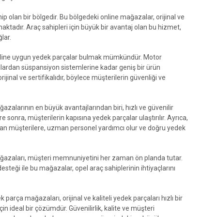
p olan bir bölgedir. Bu bölgedeki online mağazalar, orijinal ve
maktadır. Araç sahipleri için büyük bir avantaj olan bu hizmet,
lar.
eline uygun yedek parçalar bulmak mümkündür. Motor
mlardan süspansiyon sistemlerine kadar geniş bir ürün
jinal ve sertifikalıdır, böylece müşterilerin güvenliği ve
zalarının en büyük avantajlarından biri, hızlı ve güvenilir
üre sonra, müşterilerin kapısına yedek parçalar ulaştırılır. Ayrıca,
yan müşterilere, uzman personel yardımcı olur ve doğru yedek
ğazaları, müşteri memnuniyetini her zaman ön planda tutar.
desteği ile bu mağazalar, opel araç sahiplerinin ihtiyaçlarını
arça mağazaları, orijinal ve kaliteli yedek parçaları hızlı bir
in ideal bir çözümdür. Güvenilirlik, kalite ve müşteri