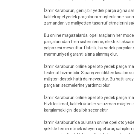
İzmir Karaburun, geniş bir yedek parça ağına sahi
kaliteli opel yedek parçalarını müşterilerine sun
zamandan ve maliyetten tasarruf etmelerini sağ
Bu online mağazalarda, opel araçların her mod
parçalarından fren sistemlerine, elektrikli aksa
yelpazesi mevcuttur. Üstelik, bu yedek parçalar ori
memnuniyeti garanti altına alınmış olur.
İzmir Karaburun online opel oto yedek parça mağa
teslimat hizmetidir. Sipariş verildikten kısa bir s
müşteri destek hattı da mevcuttur. Bu hattı ara
parçaları seçmelerine yardımcı olur.
İzmir Karaburun online opel oto yedek parça ma
Hızlı teslimat, kaliteli ürünler ve uzman müşteri 
karşılamak için ideal bir seçenektir.
İzmir Karaburun'da bulunan online opel oto yedek p
şekilde temin etmek isteyen opel araç sahipleri iç