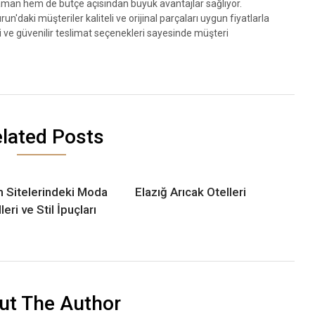
zaman hem de bütçe açısından büyük avantajlar sağlıyor.
n'daki müşteriler kaliteli ve orijinal parçaları uygun fiyatlarla
i ve güvenilir teslimat seçenekleri sayesinde müşteri
lated Posts
 Sitelerindeki Moda
Elazığ Arıcak Otelleri
eri ve Stil İpuçları
ut The Author