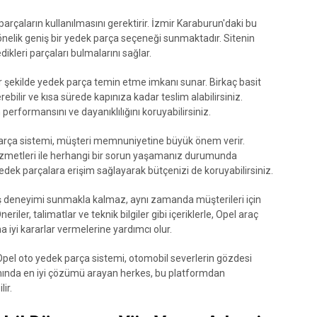
arçaların kullanılmasını gerektirir. İzmir Karaburun'daki bu
yönelik geniş bir yedek parça seçeneği sunmaktadır. Sitenin
dikleri parçaları bulmalarını sağlar.
bir şekilde yedek parça temin etme imkanı sunar. Birkaç basit
verebilir ve kısa sürede kapınıza kadar teslim alabilirsiniz.
n performansını ve dayanıklılığını koruyabilirsiniz.
parça sistemi, müşteri memnuniyetine büyük önem verir.
izmetleri ile herhangi bir sorun yaşamanız durumunda
i yedek parçalara erişim sağlayarak bütçenizi de koruyabilirsiniz.
eriş deneyimi sunmakla kalmaz, aynı zamanda müşterileri için
neriler, talimatlar ve teknik bilgiler gibi içeriklerle, Opel araç
ha iyi kararlar vermelerine yardımcı olur.
 Opel oto yedek parça sistemi, otomobil severlerin gözdesi
ımında en iyi çözümü arayan herkes, bu platformdan
ir.