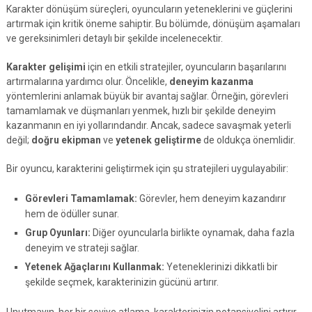
Karakter dönüşüm süreçleri, oyuncuların yeteneklerini ve güçlerini
artırmak için kritik öneme sahiptir. Bu bölümde, dönüşüm aşamaları
ve gereksinimleri detaylı bir şekilde incelenecektir.
Karakter gelişimi
için en etkili stratejiler, oyuncuların başarılarını
artırmalarına yardımcı olur. Öncelikle,
deneyim kazanma
yöntemlerini anlamak büyük bir avantaj sağlar. Örneğin, görevleri
tamamlamak ve düşmanları yenmek, hızlı bir şekilde deneyim
kazanmanın en iyi yollarındandır. Ancak, sadece savaşmak yeterli
değil;
doğru ekipman
ve
yetenek geliştirme
de oldukça önemlidir.
Bir oyuncu, karakterini geliştirmek için şu stratejileri uygulayabilir:
Görevleri Tamamlamak:
Görevler, hem deneyim kazandırır
hem de ödüller sunar.
Grup Oyunları:
Diğer oyuncularla birlikte oynamak, daha fazla
deneyim ve strateji sağlar.
Yetenek Ağaçlarını Kullanmak:
Yeteneklerinizi dikkatli bir
şekilde seçmek, karakterinizin gücünü artırır.
Unutmayın, her bir seviye atlama, karakterinizin potansiyelini artırır