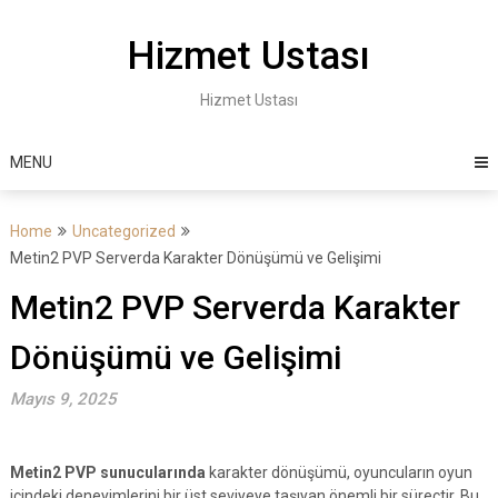
Skip
to
Hizmet Ustası
content
Hizmet Ustası
MENU
Home
Uncategorized
Metin2 PVP Serverda Karakter Dönüşümü ve Gelişimi
Metin2 PVP Serverda Karakter
Dönüşümü ve Gelişimi
Mayıs 9, 2025
Metin2 PVP sunucularında
karakter dönüşümü, oyuncuların oyun
içindeki deneyimlerini bir üst seviyeye taşıyan önemli bir süreçtir. Bu