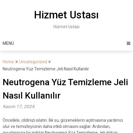
Skip
to
Hizmet Ustası
content
Hizmet Ustası
MENU
Home
Uncategorized
Neutrogena Yüz Temizleme Jeli Nasıl Kullanılır
Neutrogena Yüz Temizleme Jeli
Nasıl Kullanılır
Kasım 17, 2024
Öncelikle, cildinizi ıslatın. Ilık su, gözeneklerin açılmasına yardımcı
olur ve temizleyicinin daha etkili olmasını sağlar. Ardından,
avuçlarınıza bir miktar Neutrogena Yüz Temizleme Jeli dökün.