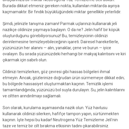
Burada dikkat etmeniz gereken nokta, kullanılan miktarda aşırıya
kaçmamaktır. Bir fındık büyüklüğündeki miktar genellikle yeterlidir.
Şimdi, jelinizle tanışma zamanı! Parmak uçlarınızı kullanarak jeli
nazikçe cildinize yaymaya başlayın. O da ne? Jelin hafif bir köpük
oluşturduğunu görebiliyorsunuz! Bu, temizleyicinin cildinizi
derinlemesine temizleyebileceğinin işareti. Dairesel hareketlerle,
yüzünüzün her alanını — alın, yanaklar, çene ve burun — iyice
ovalayın. Bu sırada yüzünüzdeki herhangi bir makyaj kalıntısını ve kiri
çıkarmak için sabırlı olun.
Cildinizi temizlerken, göz çevresi gibi hassas bölgeleri ihmal
etmeyin. Ancak, gözlerinize doğrudan ürün sürmemeye dikkat edin;
bu bölgede hassasiyet oluşturmaktan kaçının. Temizlik işlemi
tamamlandığında, yüzünüzü bol suyla durulayın. Su, jelin kalıntılarını
ve ciltten arındırılmayı sağlamalı.
Son olarak, kurulama aşamasında nazik olun. Yüz havlusu
kullanarak cildinizi silerken, hafifçe tampon yapın, sürtünmekten
kaçının. İşte hepsi bu kadar! Neutrogena Yüz Temizleme Jeli’nin
taze ve temiz bir cilt bırakma etkisinin tadını çıkarabilirsiniz.