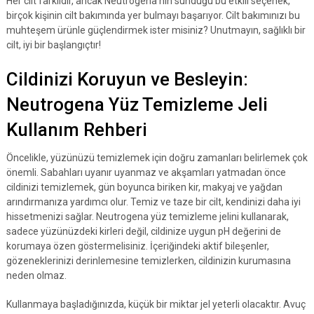
Her cilt farklıdır, ancak Neutrogena’nın sunduğu bu etkili seçenek,
birçok kişinin cilt bakımında yer bulmayı başarıyor. Cilt bakımınızı bu
muhteşem ürünle güçlendirmek ister misiniz? Unutmayın, sağlıklı bir
cilt, iyi bir başlangıçtır!
Cildinizi Koruyun ve Besleyin:
Neutrogena Yüz Temizleme Jeli
Kullanım Rehberi
Öncelikle, yüzünüzü temizlemek için doğru zamanları belirlemek çok
önemli. Sabahları uyanır uyanmaz ve akşamları yatmadan önce
cildinizi temizlemek, gün boyunca biriken kir, makyaj ve yağdan
arındırmanıza yardımcı olur. Temiz ve taze bir cilt, kendinizi daha iyi
hissetmenizi sağlar. Neutrogena yüz temizleme jelini kullanarak,
sadece yüzünüzdeki kirleri değil, cildinize uygun pH değerini de
korumaya özen göstermelisiniz. İçeriğindeki aktif bileşenler,
gözeneklerinizi derinlemesine temizlerken, cildinizin kurumasına
neden olmaz.
Kullanmaya başladığınızda, küçük bir miktar jel yeterli olacaktır. Avuç