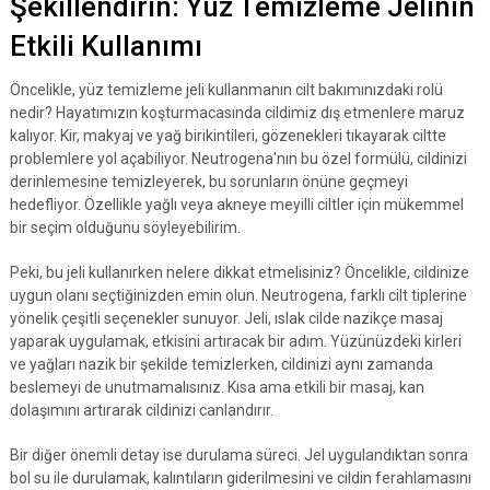
Şekillendirin: Yüz Temizleme Jelinin
Etkili Kullanımı
Öncelikle, yüz temizleme jeli kullanmanın cilt bakımınızdaki rolü
nedir? Hayatımızın koşturmacasında cildimiz dış etmenlere maruz
kalıyor. Kir, makyaj ve yağ birikintileri, gözenekleri tıkayarak ciltte
problemlere yol açabiliyor. Neutrogena'nın bu özel formülü, cildinizi
derinlemesine temizleyerek, bu sorunların önüne geçmeyi
hedefliyor. Özellikle yağlı veya akneye meyilli ciltler için mükemmel
bir seçim olduğunu söyleyebilirim.
Peki, bu jeli kullanırken nelere dikkat etmelisiniz? Öncelikle, cildinize
uygun olanı seçtiğinizden emin olun. Neutrogena, farklı cilt tiplerine
yönelik çeşitli seçenekler sunuyor. Jeli, ıslak cilde nazikçe masaj
yaparak uygulamak, etkisini artıracak bir adım. Yüzünüzdeki kirleri
ve yağları nazik bir şekilde temizlerken, cildinizi aynı zamanda
beslemeyi de unutmamalısınız. Kısa ama etkili bir masaj, kan
dolaşımını artırarak cildinizi canlandırır.
Bir diğer önemli detay ise durulama süreci. Jel uygulandıktan sonra
bol su ile durulamak, kalıntıların giderilmesini ve cildin ferahlamasını