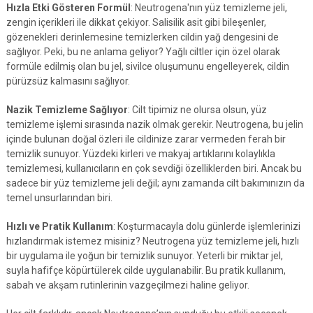
Hızla Etki Gösteren Formül
: Neutrogena'nın yüz temizleme jeli,
zengin içerikleri ile dikkat çekiyor. Salisilik asit gibi bileşenler,
gözenekleri derinlemesine temizlerken cildin yağ dengesini de
sağlıyor. Peki, bu ne anlama geliyor? Yağlı ciltler için özel olarak
formüle edilmiş olan bu jel, sivilce oluşumunu engelleyerek, cildin
pürüzsüz kalmasını sağlıyor.
Nazik Temizleme Sağlıyor
: Cilt tipimiz ne olursa olsun, yüz
temizleme işlemi sırasında nazik olmak gerekir. Neutrogena, bu jelin
içinde bulunan doğal özleri ile cildinize zarar vermeden ferah bir
temizlik sunuyor. Yüzdeki kirleri ve makyaj artıklarını kolaylıkla
temizlemesi, kullanıcıların en çok sevdiği özelliklerden biri. Ancak bu
sadece bir yüz temizleme jeli değil; aynı zamanda cilt bakımınızın da
temel unsurlarından biri.
Hızlı ve Pratik Kullanım
: Koşturmacayla dolu günlerde işlemlerinizi
hızlandırmak istemez misiniz? Neutrogena yüz temizleme jeli, hızlı
bir uygulama ile yoğun bir temizlik sunuyor. Yeterli bir miktar jel,
suyla hafifçe köpürtülerek cilde uygulanabilir. Bu pratik kullanım,
sabah ve akşam rutinlerinin vazgeçilmezi haline geliyor.