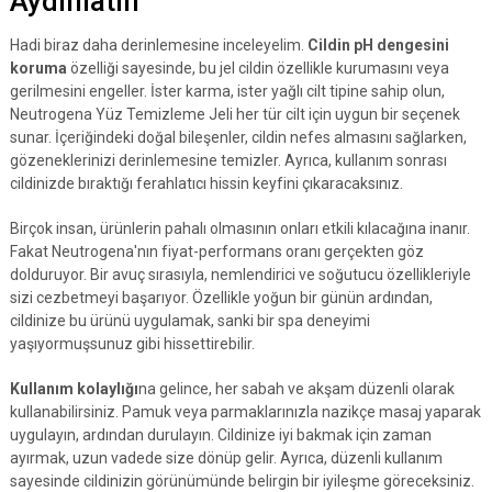
Aydınlatın
Hadi biraz daha derinlemesine inceleyelim.
Cildin pH dengesini
koruma
özelliği sayesinde, bu jel cildin özellikle kurumasını veya
gerilmesini engeller. İster karma, ister yağlı cilt tipine sahip olun,
Neutrogena Yüz Temizleme Jeli her tür cilt için uygun bir seçenek
sunar. İçeriğindeki doğal bileşenler, cildin nefes almasını sağlarken,
gözeneklerinizi derinlemesine temizler. Ayrıca, kullanım sonrası
cildinizde bıraktığı ferahlatıcı hissin keyfini çıkaracaksınız.
Birçok insan, ürünlerin pahalı olmasının onları etkili kılacağına inanır.
Fakat Neutrogena'nın fiyat-performans oranı gerçekten göz
dolduruyor. Bir avuç sırasıyla, nemlendirici ve soğutucu özellikleriyle
sizi cezbetmeyi başarıyor. Özellikle yoğun bir günün ardından,
cildinize bu ürünü uygulamak, sanki bir spa deneyimi
yaşıyormuşsunuz gibi hissettirebilir.
Kullanım kolaylığı
na gelince, her sabah ve akşam düzenli olarak
kullanabilirsiniz. Pamuk veya parmaklarınızla nazikçe masaj yaparak
uygulayın, ardından durulayın. Cildinize iyi bakmak için zaman
ayırmak, uzun vadede size dönüp gelir. Ayrıca, düzenli kullanım
sayesinde cildinizin görünümünde belirgin bir iyileşme göreceksiniz.