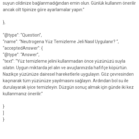
suyun cildinize bağlanmadığından emin olun. Günlük kullanım önerilir
ancak cilt tipinize göre ayarlamalar yapın.”
},
“@type”: “Question”,
“name”: “Neutrogena Yüz Temizleme Jeli Nasıl Uygulanır? “,
“acceptedAnswer”: {
“@type”: “Answer”,
“text”: “Yüz temizleme jelini kullanmadan önce yüzünüzü suyla
ıslatın. Uygun miktarda jel alın ve avuçlarınızda hafifçe köpürtün.
Nazikçe yüzünüze dairesel hareketlerle uygulayın. Göz çevresinden
kaçınarak tüm yüzünüze yayılmasını sağlayın. Ardından bol su ile
durulayarak iyice temizleyin. Düzgün sonuç almak için günde iki kez
kullanmanız önerilir.”
}
]
}