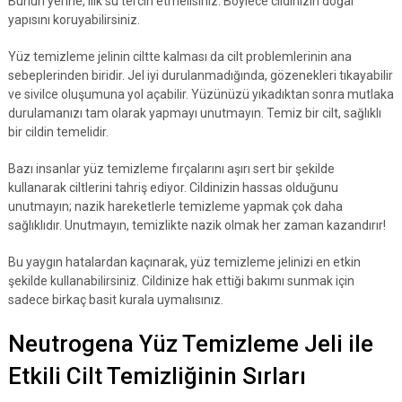
Bunun yerine, ılık su tercih etmelisiniz. Böylece cildinizin doğal
yapısını koruyabilirsiniz.
Yüz temizleme jelinin ciltte kalması da cilt problemlerinin ana
sebeplerinden biridir. Jel iyi durulanmadığında, gözenekleri tıkayabilir
ve sivilce oluşumuna yol açabilir. Yüzünüzü yıkadıktan sonra mutlaka
durulamanızı tam olarak yapmayı unutmayın. Temiz bir cilt, sağlıklı
bir cildin temelidir.
Bazı insanlar yüz temizleme fırçalarını aşırı sert bir şekilde
kullanarak ciltlerini tahriş ediyor. Cildinizin hassas olduğunu
unutmayın; nazik hareketlerle temizleme yapmak çok daha
sağlıklıdır. Unutmayın, temizlikte nazik olmak her zaman kazandırır!
Bu yaygın hatalardan kaçınarak, yüz temizleme jelinizi en etkin
şekilde kullanabilirsiniz. Cildinize hak ettiği bakımı sunmak için
sadece birkaç basit kurala uymalısınız.
Neutrogena Yüz Temizleme Jeli ile
Etkili Cilt Temizliğinin Sırları