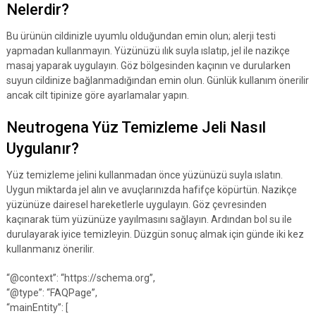
Nelerdir?
Bu ürünün cildinizle uyumlu olduğundan emin olun; alerji testi
yapmadan kullanmayın. Yüzünüzü ılık suyla ıslatıp, jel ile nazikçe
masaj yaparak uygulayın. Göz bölgesinden kaçının ve durularken
suyun cildinize bağlanmadığından emin olun. Günlük kullanım önerilir
ancak cilt tipinize göre ayarlamalar yapın.
Neutrogena Yüz Temizleme Jeli Nasıl
Uygulanır?
Yüz temizleme jelini kullanmadan önce yüzünüzü suyla ıslatın.
Uygun miktarda jel alın ve avuçlarınızda hafifçe köpürtün. Nazikçe
yüzünüze dairesel hareketlerle uygulayın. Göz çevresinden
kaçınarak tüm yüzünüze yayılmasını sağlayın. Ardından bol su ile
durulayarak iyice temizleyin. Düzgün sonuç almak için günde iki kez
kullanmanız önerilir.
“@context”: “https://schema.org”,
“@type”: “FAQPage”,
“mainEntity”: [