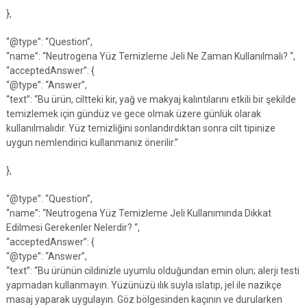
},
“@type”: “Question”,
“name”: “Neutrogena Yüz Temizleme Jeli Ne Zaman Kullanılmalı? “,
“acceptedAnswer”: {
“@type”: “Answer”,
“text”: “Bu ürün, ciltteki kir, yağ ve makyaj kalıntılarını etkili bir şekilde
temizlemek için gündüz ve gece olmak üzere günlük olarak
kullanılmalıdır. Yüz temizliğini sonlandırdıktan sonra cilt tipinize
uygun nemlendirici kullanmanız önerilir.”
},
“@type”: “Question”,
“name”: “Neutrogena Yüz Temizleme Jeli Kullanımında Dikkat
Edilmesi Gerekenler Nelerdir? “,
“acceptedAnswer”: {
“@type”: “Answer”,
“text”: “Bu ürünün cildinizle uyumlu olduğundan emin olun; alerji testi
yapmadan kullanmayın. Yüzünüzü ılık suyla ıslatıp, jel ile nazikçe
masaj yaparak uygulayın. Göz bölgesinden kaçının ve durularken