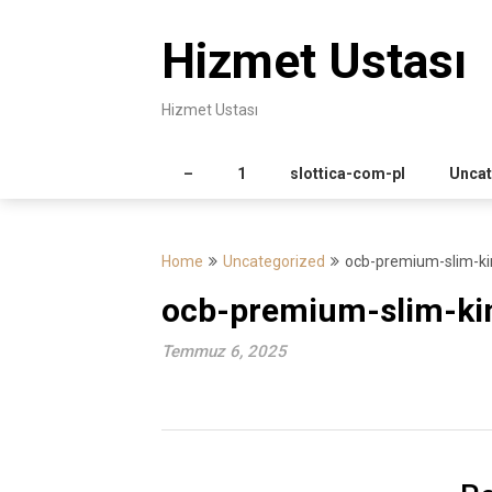
Skip
to
Hizmet Ustası
content
Hizmet Ustası
–
1
slottica-com-pl
Uncat
Home
Uncategorized
ocb-premium-slim-kin
ocb-premium-slim-kin
Temmuz 6, 2025