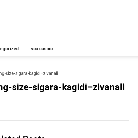
egorized
vox casino
g-size-sigara-kagidi–zivanali
g-size-sigara-kagidi–zivanali