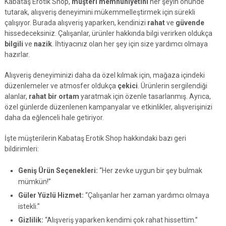
Kabataş Erotik Shop,
müşteri memnuniyetini
her şeyin önünde
tutarak, alışveriş deneyimini mükemmelleştirmek için sürekli
çalışıyor. Burada alışveriş yaparken, kendinizi
rahat
ve
güvende
hissedeceksiniz. Çalışanlar, ürünler hakkında bilgi verirken oldukça
bilgili
ve
nazik
. İhtiyacınız olan her şey için size yardımcı olmaya
hazırlar.
Alışveriş deneyiminizi daha da özel kılmak için, mağaza içindeki
düzenlemeler ve atmosfer oldukça
çekici
. Ürünlerin sergilendiği
alanlar,
rahat bir ortam
yaratmak için özenle tasarlanmış. Ayrıca,
özel günlerde düzenlenen kampanyalar ve etkinlikler, alışverişinizi
daha da eğlenceli hale getiriyor.
İşte müşterilerin Kabataş Erotik Shop hakkındaki bazı geri
bildirimleri:
Geniş Ürün Seçenekleri:
“Her zevke uygun bir şey bulmak
mümkün!”
Güler Yüzlü Hizmet:
“Çalışanlar her zaman yardımcı olmaya
istekli.”
Gizlilik:
“Alışveriş yaparken kendimi çok rahat hissettim.”