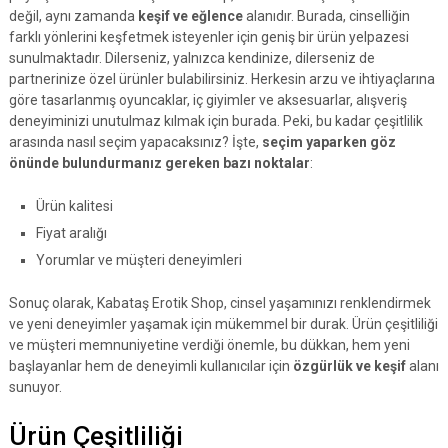
değil, aynı zamanda
keşif ve eğlence
alanıdır. Burada, cinselliğin
farklı yönlerini keşfetmek isteyenler için geniş bir ürün yelpazesi
sunulmaktadır. Dilerseniz, yalnızca kendinize, dilerseniz de
partnerinize özel ürünler bulabilirsiniz. Herkesin arzu ve ihtiyaçlarına
göre tasarlanmış oyuncaklar, iç giyimler ve aksesuarlar, alışveriş
deneyiminizi unutulmaz kılmak için burada. Peki, bu kadar çeşitlilik
arasında nasıl seçim yapacaksınız? İşte,
seçim yaparken göz
önünde bulundurmanız gereken bazı noktalar
:
Ürün kalitesi
Fiyat aralığı
Yorumlar ve müşteri deneyimleri
Sonuç olarak, Kabataş Erotik Shop, cinsel yaşamınızı renklendirmek
ve yeni deneyimler yaşamak için mükemmel bir durak. Ürün çeşitliliği
ve müşteri memnuniyetine verdiği önemle, bu dükkan, hem yeni
başlayanlar hem de deneyimli kullanıcılar için
özgürlük ve keşif
alanı
sunuyor.
Ürün Çeşitliliği