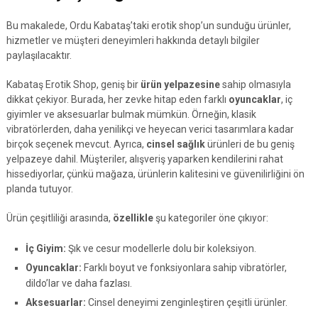
Bu makalede, Ordu Kabataş’taki erotik shop’un sunduğu ürünler,
hizmetler ve müşteri deneyimleri hakkında detaylı bilgiler
paylaşılacaktır.
Kabataş Erotik Shop, geniş bir
ürün yelpazesine
sahip olmasıyla
dikkat çekiyor. Burada, her zevke hitap eden farklı
oyuncaklar
, iç
giyimler ve aksesuarlar bulmak mümkün. Örneğin, klasik
vibratörlerden, daha yenilikçi ve heyecan verici tasarımlara kadar
birçok seçenek mevcut. Ayrıca,
cinsel sağlık
ürünleri de bu geniş
yelpazeye dahil. Müşteriler, alışveriş yaparken kendilerini rahat
hissediyorlar, çünkü mağaza, ürünlerin kalitesini ve güvenilirliğini ön
planda tutuyor.
Ürün çeşitliliği arasında,
özellikle
şu kategoriler öne çıkıyor:
İç Giyim:
Şık ve cesur modellerle dolu bir koleksiyon.
Oyuncaklar:
Farklı boyut ve fonksiyonlara sahip vibratörler,
dildo’lar ve daha fazlası.
Aksesuarlar:
Cinsel deneyimi zenginleştiren çeşitli ürünler.