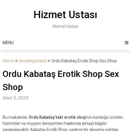
Skip
to
Hizmet Ustası
content
Hizmet Ustası
MENU
Home
Uncategorized
Ordu Kabataş Erotik Shop Sex Shop
Ordu Kabataş Erotik Shop Sex
Shop
Mart 3, 2025
Bu makalede,
Ordu Kabataş’taki erotik shop
‘un sunduğu ürünler,
hizmetler ve müşteri deneyimleri hakkında detaylı bilgiler
paylaşılacaktır. Kabataş Erotik Shop, sadece bir alışveriş noktası