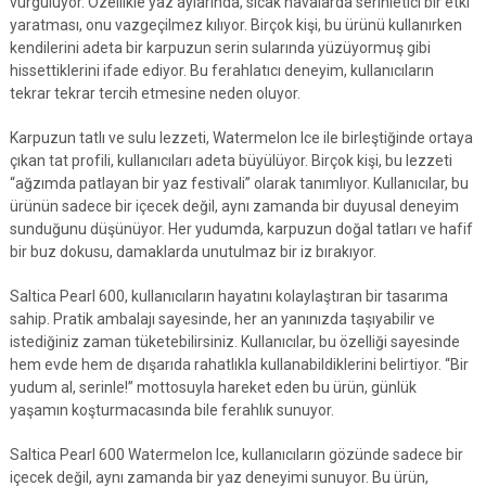
vurguluyor. Özellikle yaz aylarında, sıcak havalarda serinletici bir etki
yaratması, onu vazgeçilmez kılıyor. Birçok kişi, bu ürünü kullanırken
kendilerini adeta bir karpuzun serin sularında yüzüyormuş gibi
hissettiklerini ifade ediyor. Bu ferahlatıcı deneyim, kullanıcıların
tekrar tekrar tercih etmesine neden oluyor.
Karpuzun tatlı ve sulu lezzeti, Watermelon Ice ile birleştiğinde ortaya
çıkan tat profili, kullanıcıları adeta büyülüyor. Birçok kişi, bu lezzeti
“ağzımda patlayan bir yaz festivali” olarak tanımlıyor. Kullanıcılar, bu
ürünün sadece bir içecek değil, aynı zamanda bir duyusal deneyim
sunduğunu düşünüyor. Her yudumda, karpuzun doğal tatları ve hafif
bir buz dokusu, damaklarda unutulmaz bir iz bırakıyor.
Saltica Pearl 600, kullanıcıların hayatını kolaylaştıran bir tasarıma
sahip. Pratik ambalajı sayesinde, her an yanınızda taşıyabilir ve
istediğiniz zaman tüketebilirsiniz. Kullanıcılar, bu özelliği sayesinde
hem evde hem de dışarıda rahatlıkla kullanabildiklerini belirtiyor. “Bir
yudum al, serinle!” mottosuyla hareket eden bu ürün, günlük
yaşamın koşturmacasında bile ferahlık sunuyor.
Saltica Pearl 600 Watermelon Ice, kullanıcıların gözünde sadece bir
içecek değil, aynı zamanda bir yaz deneyimi sunuyor. Bu ürün,