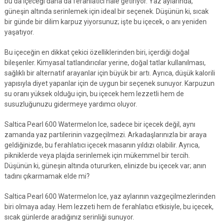
bu da içeceği daha da ferahlatıcı hale getiriyor. Yaz aylarında,
güneşin altında serinlemek için ideal bir seçenek. Düşünün ki, sıcak
bir günde bir dilim karpuz yiyorsunuz; işte bu içecek, o anı yeniden
yaşatıyor.
Bu içeceğin en dikkat çekici özelliklerinden biri, içerdiği doğal
bileşenler. Kimyasal tatlandırıcılar yerine, doğal tatlar kullanılması,
sağlıklı bir alternatif arayanlar için büyük bir artı. Ayrıca, düşük kalorili
yapısıyla diyet yapanlar için de uygun bir seçenek sunuyor. Karpuzun
su oranı yüksek olduğu için, bu içecek hem lezzetli hem de
susuzluğunuzu gidermeye yardımcı oluyor.
Saltica Pearl 600 Watermelon Ice, sadece bir içecek değil, aynı
zamanda yaz partilerinin vazgeçilmezi. Arkadaşlarınızla bir araya
geldiğinizde, bu ferahlatıcı içecek masanın yıldızı olabilir. Ayrıca,
pikniklerde veya plajda serinlemek için mükemmel bir tercih.
Düşünün ki, güneşin altında otururken, elinizde bu içecek var; anın
tadını çıkarmamak elde mi?
Saltica Pearl 600 Watermelon Ice, yaz aylarının vazgeçilmezlerinden
biri olmaya aday. Hem lezzeti hem de ferahlatıcı etkisiyle, bu içecek,
sıcak günlerde aradığınız serinliği sunuyor.