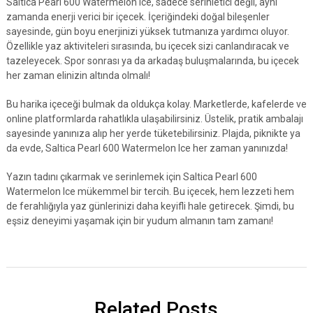
Saltica Pearl 600 Watermelon Ice, sadece serinletici değil, aynı
zamanda enerji verici bir içecek. İçeriğindeki doğal bileşenler
sayesinde, gün boyu enerjinizi yüksek tutmanıza yardımcı oluyor.
Özellikle yaz aktiviteleri sırasında, bu içecek sizi canlandıracak ve
tazeleyecek. Spor sonrası ya da arkadaş buluşmalarında, bu içecek
her zaman elinizin altında olmalı!
Bu harika içeceği bulmak da oldukça kolay. Marketlerde, kafelerde ve
online platformlarda rahatlıkla ulaşabilirsiniz. Üstelik, pratik ambalajı
sayesinde yanınıza alıp her yerde tüketebilirsiniz. Plajda, piknikte ya
da evde, Saltica Pearl 600 Watermelon Ice her zaman yanınızda!
Yazın tadını çıkarmak ve serinlemek için Saltica Pearl 600
Watermelon Ice mükemmel bir tercih. Bu içecek, hem lezzeti hem
de ferahlığıyla yaz günlerinizi daha keyifli hale getirecek. Şimdi, bu
eşsiz deneyimi yaşamak için bir yudum almanın tam zamanı!
Related Posts