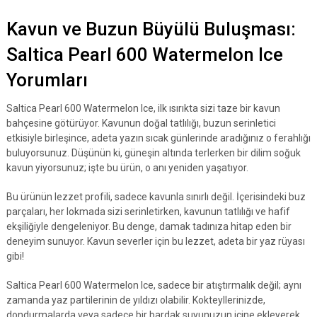
Kavun ve Buzun Büyülü Buluşması:
Saltica Pearl 600 Watermelon Ice
Yorumları
Saltica Pearl 600 Watermelon Ice, ilk ısırıkta sizi taze bir kavun
bahçesine götürüyor. Kavunun doğal tatlılığı, buzun serinletici
etkisiyle birleşince, adeta yazın sıcak günlerinde aradığınız o ferahlığı
buluyorsunuz. Düşünün ki, güneşin altında terlerken bir dilim soğuk
kavun yiyorsunuz; işte bu ürün, o anı yeniden yaşatıyor.
Bu ürünün lezzet profili, sadece kavunla sınırlı değil. İçerisindeki buz
parçaları, her lokmada sizi serinletirken, kavunun tatlılığı ve hafif
ekşiliğiyle dengeleniyor. Bu denge, damak tadınıza hitap eden bir
deneyim sunuyor. Kavun severler için bu lezzet, adeta bir yaz rüyası
gibi!
Saltica Pearl 600 Watermelon Ice, sadece bir atıştırmalık değil; aynı
zamanda yaz partilerinin de yıldızı olabilir. Kokteyllerinizde,
dondurmalarda veya sadece bir bardak suyunuzun içine ekleyerek,