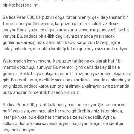
birlikte keşfedelim!
Saltica Pearl 600, karpuzun doğal tatlarını en iyi şekilde yansıtan bir
formül sunuyor. İlk nefeste, karpuzun o tatlı ve sulu lezzeti sizi
sarıyor. Sanki yazın en olgun karpuzunu ısırıyormuşsunuz gibi bir his
veriyor. Bu, sadece bir e-likit değil; aynı zamanda yazın sıcak
günlerinde aradığınız o serinletici kaçış. Karpuzun tazeliği, içimi
kolaylaştırırken, damakta bıraktığı tat da gün boyu sizi mutlu ediyor.
Watermelon Ice versiyonu, karpuzun tatlılığına ek olarak hafif bir
mentol dokunuşu sunuyor. Bu mentol, içimi daha da keyifli hale
getiriyor. Sanki bir yaz akşamı, serin bir rüzgarın yüzünüzü okşaması
gibi. Bu ferahlama, özellikle sıcak havalarda sizi anında canlandırıyor.
İçtiğinizde, sadece karpuzun tadını almakla kalmıyor, aynı zamanda
buzu andıran bir serinlik hissediyorsunuz.
Saltica Pearl 600, pratik kullanımıyla da öne çıkıyor. Şık tasarımı ve
hafif yapısıyla, yanınıza alıp her yere götürebilirsiniz. İster plajda,
ister piknikte, bu e-likit her ortamda size eşlik edebilir. Ayrıca,
kullanıcı dostu yapısı sayesinde, yeni başlayanlar için bile ideal bir
seçenek sunuyor.