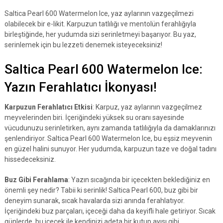
Saltica Pearl 600 Watermelon Ice, yaz aylarının vazgeçilmezi
olabilecek bir e-likit. Karpuzun tatlılığı ve mentolün ferahlığıyla
birleştiğinde, her yudumda sizi serinletmeyi başarıyor. Bu yaz,
serinlemek için bu lezzeti denemek isteyeceksiniz!
Saltica Pearl 600 Watermelon Ice:
Yazın Ferahlatıcı İkonyası!
Karpuzun Ferahlatıcı Etkisi
: Karpuz, yaz aylarının vazgeçilmez
meyvelerinden biri. İçeriğindeki yüksek su oranı sayesinde
vücudunuzu serinletirken, aynı zamanda tatlılığıyla da damaklarınızı
şenlendiriyor. Saltica Pearl 600 Watermelon Ice, bu eşsiz meyvenin
en güzel halini sunuyor. Her yudumda, karpuzun taze ve doğal tadını
hissedeceksiniz.
Buz Gibi Ferahlama
: Yazın sıcağında bir içecekten beklediğiniz en
önemli şey nedir? Tabii ki serinlik! Saltica Pearl 600, buz gibi bir
deneyim sunarak, sıcak havalarda sizi anında ferahlatıyor.
İçeriğindeki buz parçaları, içeceği daha da keyifli hale getiriyor. Sıcak
günlerde, bu içecek ile kendinizi adeta bir kutup ayısı gibi