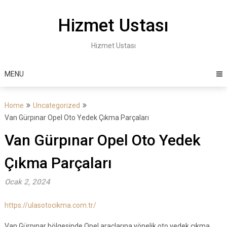
Skip
to
Hizmet Ustası
content
Hizmet Ustası
MENU
Home
Uncategorized
Van Gürpınar Opel Oto Yedek Çıkma Parçaları
Van Gürpınar Opel Oto Yedek
Çıkma Parçaları
Ocak 2, 2024
https://ulasotocikma.com.tr/
Van Gürpınar bölgesinde Opel araçlarına yönelik oto yedek çıkma