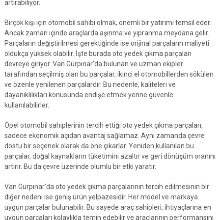
artırabiliyor.
Birçok kişi için otomobil sahibi olmak, önemli bir yatırımı temsil eder.
Ancak zaman içinde araçlarda aşınma ve yıpranma meydana gelir.
Parçaların değiştirilmesi gerektiğinde ise orijinal parçaların maliyeti
oldukça yüksek olabilir. İşte burada oto yedek çıkma parçaları
devreye giriyor. Van Gürpınar'da bulunan ve uzman ekipler
tarafından seçilmiş olan bu parçalar, ikinci el otomobillerden sökülen
ve özenle yenilenen parçalardır. Bu nedenle, kaliteleri ve
dayanıklılıkları konusunda endişe etmek yerine güvenle
kullanılabilirler.
Opel otomobil sahiplerinin tercih ettiği oto yedek çıkma parçaları,
sadece ekonomik açıdan avantaj sağlamaz. Aynı zamanda çevre
dostu bir seçenek olarak da öne çıkarlar. Yeniden kullanılan bu
parçalar, doğal kaynakların tüketimini azaltır ve geri dönüşüm oranını
artırır. Bu da çevre üzerinde olumlu bir etki yaratır.
Van Gürpınar'da oto yedek çıkma parçalarının tercih edilmesinin bir
diğer nedeni ise geniş ürün yelpazesidir. Her model ve markaya
uygun parçalar bulunabilir. Bu sayede araç sahipleri, ihtiyaçlarına en
uygun parçaları kolaylıkla temin edebilir ve araçlarının performansını