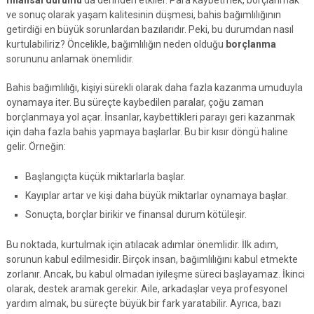
ve sonuç olarak yaşam kalitesinin düşmesi, bahis bağımlılığının
getirdiği en büyük sorunlardan bazılarıdır. Peki, bu durumdan nasıl
kurtulabiliriz? Öncelikle, bağımlılığın neden olduğu
borçlanma
sorununu anlamak önemlidir.
Bahis bağımlılığı, kişiyi sürekli olarak daha fazla kazanma umuduyla
oynamaya iter. Bu süreçte kaybedilen paralar, çoğu zaman
borçlanmaya yol açar. İnsanlar, kaybettikleri parayı geri kazanmak
için daha fazla bahis yapmaya başlarlar. Bu bir kısır döngü haline
gelir. Örneğin:
Başlangıçta küçük miktarlarla başlar.
Kayıplar artar ve kişi daha büyük miktarlar oynamaya başlar.
Sonuçta, borçlar birikir ve finansal durum kötüleşir.
Bu noktada, kurtulmak için atılacak adımlar önemlidir. İlk adım,
sorunun kabul edilmesidir. Birçok insan, bağımlılığını kabul etmekte
zorlanır. Ancak, bu kabul olmadan iyileşme süreci başlayamaz. İkinci
olarak, destek aramak gerekir. Aile, arkadaşlar veya profesyonel
yardım almak, bu süreçte büyük bir fark yaratabilir. Ayrıca, bazı