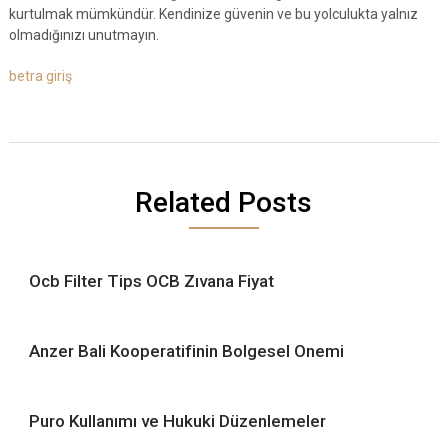
kurtulmak mümkündür. Kendinize güvenin ve bu yolculukta yalnız
olmadığınızı unutmayın.
betra giriş
Related Posts
Ocb Filter Tips OCB Zıvana Fiyat
Anzer Bali Kooperatifinin Bolgesel Onemi
Puro Kullanımı ve Hukuki Düzenlemeler