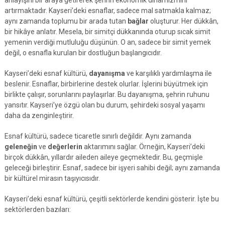
artırmaktadır. Kayseri’deki esnaflar, sadece mal satmakla kalmaz;
aynı zamanda toplumu bir arada tutan
bağlar
oluşturur. Her dükkân,
bir hikâye anlatır. Mesela, bir simitçi dükkanında oturup sıcak simit
yemenin verdiği mutluluğu düşünün. O an, sadece bir simit yemek
değil, o esnafla kurulan bir dostluğun başlangıcıdır.
Kayseri’deki esnaf kültürü,
dayanışma
ve karşılıklı yardımlaşma ile
beslenir. Esnaflar, birbirlerine destek olurlar. İşlerini büyütmek için
birlikte çalışır, sorunlarını paylaşırlar. Bu dayanışma, şehrin ruhunu
yansıtır. Kayseri’ye özgü olan bu durum, şehirdeki sosyal yaşamı
daha da zenginleştirir.
Esnaf kültürü, sadece ticaretle sınırlı değildir. Aynı zamanda
geleneğin
ve
değerlerin
aktarımını sağlar. Örneğin, Kayseri’deki
birçok dükkân, yıllardır aileden aileye geçmektedir. Bu, geçmişle
geleceği birleştirir. Esnaf, sadece bir işyeri sahibi değil; aynı zamanda
bir kültürel mirasın taşıyıcısıdır.
Kayseri’deki esnaf kültürü, çeşitli sektörlerde kendini gösterir. İşte bu
sektörlerden bazıları: