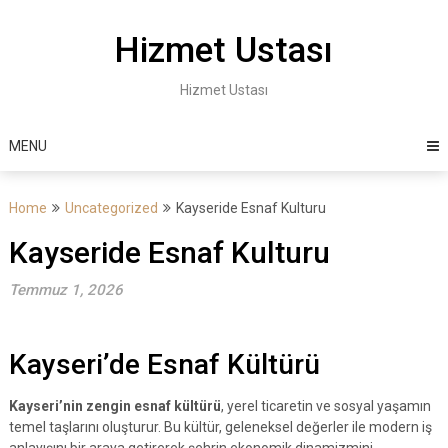
Skip
to
Hizmet Ustası
content
Hizmet Ustası
MENU
Home
Uncategorized
Kayseride Esnaf Kulturu
Kayseride Esnaf Kulturu
Temmuz 1, 2026
Kayseri’de Esnaf Kültürü
Kayseri’nin zengin esnaf kültürü
, yerel ticaretin ve sosyal yaşamın
temel taşlarını oluşturur. Bu kültür, geleneksel değerler ile modern iş
anlayışını bir araya getirerek şehrin ekonomik dinamizmini