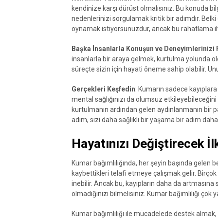
kendinize karşı dürüst olmalısınız. Bu konuda bil
nedenlerinizi sorgulamak kritik bir adımdır. Belki
oynamak istiyorsunuzdur, ancak bu rahatlama iht
Başka İnsanlarla Konuşun ve Deneyimlerinizi 
insanlarla bir araya gelmek, kurtulma yolunda old
süreçte sizin için hayati öneme sahip olabilir. Un
Gerçekleri Keşfedin
: Kumarın sadece kayıplara n
mental sağlığınızı da olumsuz etkileyebileceğini
kurtulmanın ardından gelen aydınlanmanın bir parç
adım, sizi daha sağlıklı bir yaşama bir adım daha 
Hayatınızı Değiştirecek İ
Kumar bağımlılığında, her şeyin başında gelen b
kaybettikleri telafi etmeye çalışmak gelir. Birç
inebilir. Ancak bu, kayıpların daha da artmasına
olmadığınızı bilmelisiniz. Kumar bağımlılığı ç
Kumar bağımlılığı ile mücadelede destek almak, bir