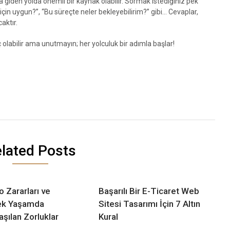
a giden yolda önemli bir kaynak olabilir. Sormak istediğiniz pek
 için uygun?”, “Bu süreçte neler bekleyebilirim?” gibi… Cevaplar,
aktır.
 olabilir ama unutmayın; her yolculuk bir adımla başlar!
lated Posts
o Zararları ve
Başarılı Bir E-Ticaret Web
ek Yaşamda
Sitesi Tasarımı İçin 7 Altın
aşılan Zorluklar
Kural