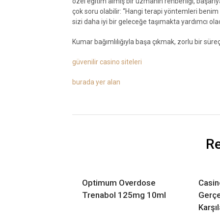
özel eğitim almış bir uzmanın rehberliği, başarıy
çok soru olabilir: “Hangi terapi yöntemleri benim
sizi daha iyi bir geleceğe taşımakta yardımcı olac
Kumar bağımlılığıyla başa çıkmak, zorlu bir süreç
güvenilir casino siteleri
burada yer alan
Re
Optimum Overdose
Casin
Trenabol 125mg 10ml
Gerç
Karşıl