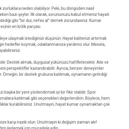
k zorluklara neden olabiliyor. Peki, bu döngüden nasıl
ereken bazı şeyler. İlk olarak, sorununuzu kabul etmeniz hayati
 dediği gibi “bir dur, nefes al” demek zorundasınız. Kumar
cinin en kritik parçası.
Neye ulaşmak istediğinizi düşünün: Hayat kalitenizi artırmak
irgin hedefler koymak, odaklanmanıza yardımcı olur. Mesela,
abilirsiniz.
ir. Destek almak, duygusal yükünüzü hafifletecektir. Aile ve
eni perspektifler kazandırabilir. Ayrıca, benzer deneyimler
r. Örneğin, bir destek grubuna katılmak, oynamanın getirdiği
başka bir yere yönlendirmek iyi bir fikir olabilir. Spor
şmalara katılmak gibi seçenekleri değerlendirin. Böylece, hem
ıklar kurabilirsiniz. Unutmayın, hayat kumar oynamaktan çok
ze karşı nazik olun. Unutmayın ki değişim zaman alır!
 adım ilerlemek için mücadele edin.