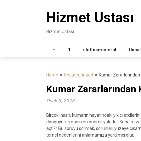
Skip
to
Hizmet Ustası
content
Hizmet Ustası
–
1
slottica-com-pl
Uncat
Home
Uncategorized
Kumar Zararlarından 
Kumar Zararlarından K
Ocak 3, 2025
Birçok insan, kumarın hayatındaki yıkıcı etkileri
döngüyü kırmanın en önemli yoludur. Kendimize 
açtı?” Bu soruyu sormak, sorunları yüzeye çıkarma
temel nedenlerini anlamamıza yardımcı olur.