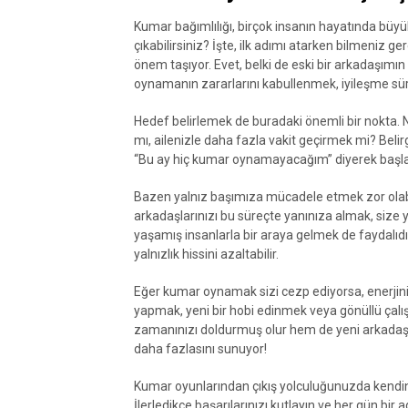
Kumar bağımlılığı, birçok insanın hayatında büyü
çıkabilirsiniz? İşte, ilk adımı atarken bilmeniz g
önem taşıyor. Evet, belki de eski bir arkadaşımın
oynamanın zararlarını kabullenmek, iyileşme süre
Hedef belirlemek de buradaki önemli bir nokta. 
mı, ailenizle daha fazla vakit geçirmek mi? Bel
“Bu ay hiç kumar oynamayacağım” diyerek başlay
Bazen yalnız başımıza mücadele etmek zor olabil
arkadaşlarınızı bu süreçte yanınıza almak, size y
yaşamış insanlarla bir araya gelmek de faydalıdı
yalnızlık hissini azaltabilir.
Eğer kumar oynamak sizi cezp ediyorsa, enerjinizi 
yapmak, yeni bir hobi edinmek veya gönüllü çalı
zamanınızı doldurmuş olur hem de yeni arkadaşl
daha fazlasını sunuyor!
Kumar oyunlarından çıkış yolculuğunuzda kendini
İlerledikçe başarılarınızı kutlayın ve her gün bir