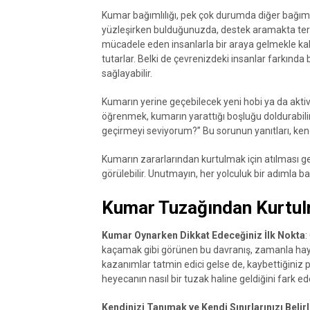
Kumar bağımlılığı, pek çok durumda diğer bağımlılı
yüzleşirken bulduğunuzda, destek aramakta tere
mücadele eden insanlarla bir araya gelmekle kal
tutarlar. Belki de çevrenizdeki insanlar farkında
sağlayabilir.
Kumarın yerine geçebilecek yeni hobi ya da aktivit
öğrenmek, kumarın yarattığı boşluğu doldurabili
geçirmeyi seviyorum?” Bu sorunun yanıtları, ken
Kumarın zararlarından kurtulmak için atılması ge
görülebilir. Unutmayın, her yolculuk bir adımla ba
Kumar Tuzağından Kurtulm
Kumar Oynarken Dikkat Edeceğiniz İlk Nokta
:
kaçamak gibi görünen bu davranış, zamanla hayatı
kazanımlar tatmin edici gelse de, kaybettiğiniz
heyecanın nasıl bir tuzak haline geldiğini fark ed
Kendinizi Tanımak ve Kendi Sınırlarınızı Bel