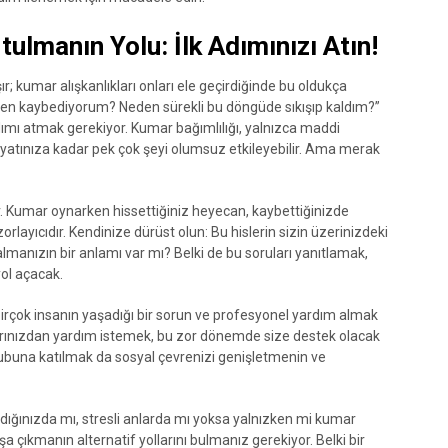
lmanın Yolu: İlk Adımınızı Atın!
; kumar alışkanlıkları onları ele geçirdiğinde bu oldukça
den kaybediyorum? Neden sürekli bu döngüde sıkışıp kaldım?”
adımı atmak gerekiyor. Kumar bağımlılığı, yalnızca maddi
iş hayatınıza kadar pek çok şeyi olumsuz etkileyebilir. Ama merak
r. Kumar oynarken hissettiğiniz heyecan, kaybettiğinizde
rlayıcıdır. Kendinize dürüst olun: Bu hislerin sizin üzerinizdeki
almanızın bir anlamı var mı? Belki de bu soruları yanıtlamak,
yol açacak.
 birçok insanın yaşadığı bir sorun ve profesyonel yardım almak
larınızdan yardım istemek, bu zor dönemde size destek olacak
rubuna katılmak da sosyal çevrenizi genişletmenin ve
dığınızda mı, stresli anlarda mı yoksa yalnızken mi kumar
çıkmanın alternatif yollarını bulmanız gerekiyor. Belki bir