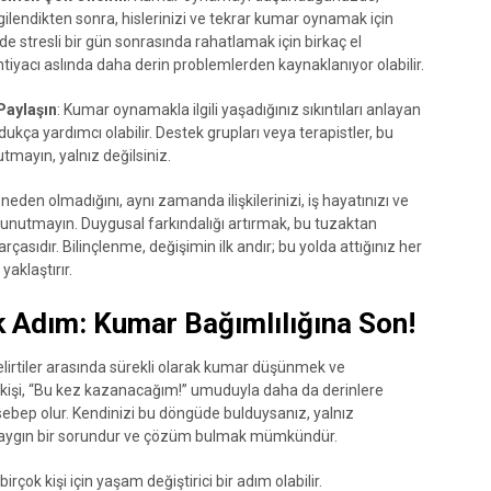
gilendikten sonra, hislerinizi ve tekrar kumar oynamak için
 de stresli bir gün sonrasında rahatlamak için birkaç el
iyacı aslında daha derin problemlerden kaynaklanıyor olabilir.
Paylaşın
: Kumar oynamakla ilgili yaşadığınız sıkıntıları anlayan
ukça yardımcı olabilir. Destek grupları veya terapistler, bu
utmayın, yalnız değilsiniz.
eden olmadığını, aynı zamanda ilişkilerinizi, iş hayatınızı ve
 unutmayın. Duygusal farkındalığı artırmak, bu tuzaktan
asıdır. Bilinçlenme, değişimin ilk andır; bu yolda attığınız her
yaklaştırır.
lk Adım: Kumar Bağımlılığına Son!
elirtiler arasında sürekli olarak kumar düşünmek ve
ok kişi, “Bu kez kazanacağım!” umuduyla daha da derinlere
 sebep olur. Kendinizi bu döngüde bulduysanız, yalnız
ok yaygın bir sorundur ve çözüm bulmak mümkündür.
çok kişi için yaşam değiştirici bir adım olabilir.