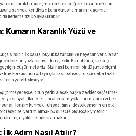
yardım alarak bu süreçte yalnız olmadığınızı hissetmek son
usunu sormak, kendinize karşı dürüst olmanın ilk adımıdır.
da ilerlemenizi kolaylaştırabilir.
n: Kumarın Karanlık Yüzü ve
dukça sinsidir. İlk başta, büyük kazançlar ve heyecan verici anlar
, çaresiz bir yozlaşmaya dönüşebilir. Bu noktada, kazanç
çtiğini düşünmelisiniz. Sizi nasıl kemiren bir düşünce biçimi
ybetme korkusunun ortaya çıkması, bahse girdikçe daha fazla
a” asla yeterli olmuyor.
eğiştirmeyecekse, onun yerini alacak başka zevkler keşfetmek
er veya sosyal etkinlikler gibi alternatif yollar, hem zihninizi hem
unar. İletişim kurmak, ruh sağlığınızı desteklemenin en etkili
a profesyonel yardım almak bu süreçte oldukça kıymetlidir.
i olan, o yolda ilk adımı atmaktır.
İlk Adım Nasıl Atılır?