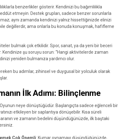
klarla benzerlikler gösterir. Kendinizi bu bağımlılıkla
ddüt etmeyin. Destek grupları, sadece benzer sorunlarla
maz; aynı zamanda kendinizi yalnız hissettiğinizde elinizi
 bile değillerdir, ama onlarla bu konuda konuşmak, hafifleme
eler bulmak çok etkilidir. Spor, sanat, ya da yeni bir beceri
r. Kendinize şu soruyu sorun: “Hangi aktivitelerde zaman
dinizi yeniden bulmanıza yardımcı olur.
reken bu adımlar, zihinsel ve duygusal bir yolculuk olarak
şlar.
anın İlk Adımı: Bilinçlenme
 Oyunun neye dönüştüğüdür. Başlangıçta sadece eğlenceli bir
nızı etkileyen bir saplantıya dönüşebilir. Kısa süreli
 paranın ve zamanın bedelini düşündüğünüzde, ilk baştaki
ersiniz.
irlemek Çok Önemli
: Kumar oynamayı düşündüğünüzde,