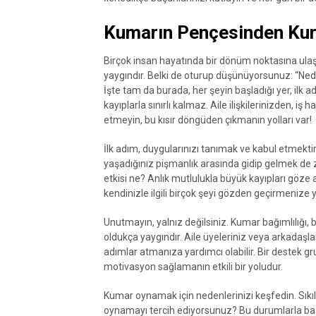
Kumarın Pençesinden Kurtu
Birçok insan hayatında bir dönüm noktasına ulaşır
yaygındır. Belki de oturup düşünüyorsunuz: “Ne
İşte tam da burada, her şeyin başladığı yer, ilk 
kayıplarla sınırlı kalmaz. Aile ilişkilerinizden, 
etmeyin, bu kısır döngüden çıkmanın yolları var!
İlk adım, duygularınızı tanımak ve kabul etmekti
yaşadığınız pişmanlık arasında gidip gelmek de zo
etkisi ne? Anlık mutlulukla büyük kayıpları göze 
kendinizle ilgili birçok şeyi gözden geçirmenize 
Unutmayın, yalnız değilsiniz. Kumar bağımlılığı,
oldukça yaygındır. Aile üyeleriniz veya arkadaş
adımlar atmanıza yardımcı olabilir. Bir destek g
motivasyon sağlamanın etkili bir yoludur.
Kumar oynamak için nedenlerinizi keşfedin. Sıkıl
oynamayı tercih ediyorsunuz? Bu durumlarla başa 