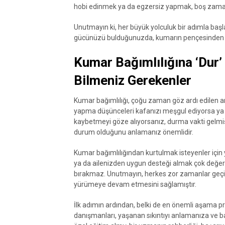
hobi edinmek ya da egzersiz yapmak, boş zamanl
Unutmayın ki, her büyük yolculuk bir adımla başla
gücünüzü bulduğunuzda, kumarın pençesinden 
Kumar Bağımlılığına ‘Dur
Bilmeniz Gerekenler
Kumar bağımlılığı, çoğu zaman göz ardı edilen ama
yapma düşünceleri kafanızı meşgul ediyorsa ya d
kaybetmeyi göze alıyorsanız, durma vakti gelmişti
durum olduğunu anlamanız önemlidir.
Kumar bağımlılığından kurtulmak isteyenler için
ya da ailenizden uygun desteği almak çok değerli
bırakmaz. Unutmayın, herkes zor zamanlar geçire
yürümeye devam etmesini sağlamıştır.
İlk adımın ardından, belki de en önemli aşama p
danışmanları, yaşanan sıkıntıyı anlamanıza ve ba