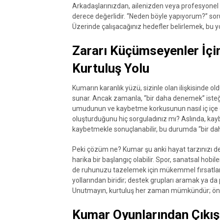
Arkadaşlarınızdan, ailenizden veya profesyonel 
derece değerlidir. “Neden böyle yapıyorum?” sor
Üzerinde çalışacağınız hedefler belirlemek, bu yol
Zararı Küçümseyenler İçi
Kurtuluş Yolu
Kumarın karanlık yüzü, sizinle olan ilişkisinde ol
sunar. Ancak zamanla, “bir daha denemek” isteği
umudunun ve kaybetme korkusunun nasıl iç içe ge
oluşturduğunu hiç sorguladınız mı? Aslında, ka
kaybetmekle sonuçlanabilir, bu durumda “bir dah
Peki çözüm ne? Kumar şu anki hayat tarzınızı d
harika bir başlangıç olabilir. Spor, sanatsal hobil
de ruhunuzu tazelemek için mükemmel fırsatlar s
yollarından biridir; destek grupları aramak ya d
Unutmayın, kurtuluş her zaman mümkündür; öneml
Kumar Oyunlarından Çıkış: 