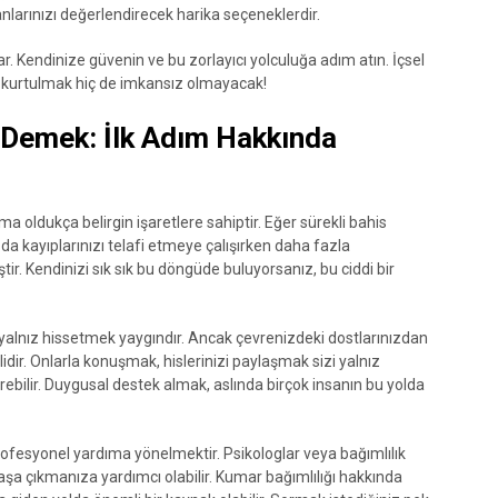
arınızı değerlendirecek harika seçeneklerdir.
r. Kendinize güvenin ve bu zorlayıcı yolculuğa adım atın. İçsel
kurtulmak hiç de imkansız olmayacak!
’ Demek: İlk Adım Hakkında
 oldukça belirgin işaretlere sahiptir. Eğer sürekli bahis
a kayıplarınızı telafi etmeye çalışırken daha fazla
r. Kendinizi sık sık bu döngüde buluyorsanız, bu ciddi bir
 yalnız hissetmek yaygındır. Ancak çevrenizdeki dostlarınızdan
dir. Onlarla konuşmak, hislerinizi paylaşmak sizi yalnız
bilir. Duygusal destek almak, aslında birçok insanın bu yolda
rofesyonel yardıma yönelmektir. Psikologlar veya bağımlılık
şa çıkmanıza yardımcı olabilir. Kumar bağımlılığı hakkında