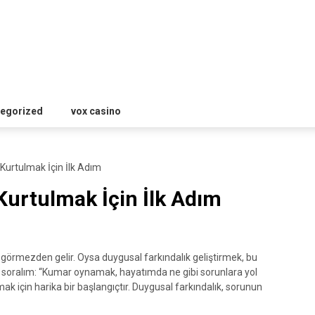
egorized
vox casino
Kurtulmak İçin İlk Adım
urtulmak İçin İlk Adım
ni görmezden gelir. Oysa duygusal farkındalık geliştirmek, bu
soralım: “Kumar oynamak, hayatımda ne gibi sorunlara yol
k için harika bir başlangıçtır. Duygusal farkındalık, sorunun