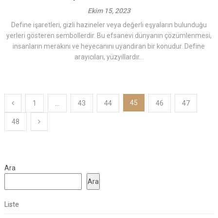
Ekim 15, 2023
Define işaretleri, gizli hazineler veya değerli eşyaların bulunduğu
yerleri gösteren sembollerdir. Bu efsanevi dünyanın çözümlenmesi,
insanların merakını ve heyecanını uyandıran bir konudur. Define
arayıcıları, yüzyıllardır...
Yazı
45
1
…
43
44
46
47
sayfalaması
48
Ara
Ara
Liste