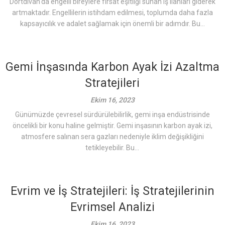
Dörtdivan'da engelli bireylere fırsat eşitliği sunan iş ilanları giderek
artmaktadır. Engellilerin istihdam edilmesi, toplumda daha fazla
kapsayıcılık ve adalet sağlamak için önemli bir adımdır. Bu...
Gemi İnşasında Karbon Ayak İzi Azaltma
Stratejileri
Ekim 16, 2023
Günümüzde çevresel sürdürülebilirlik, gemi inşa endüstrisinde
öncelikli bir konu haline gelmiştir. Gemi inşasının karbon ayak izi,
atmosfere salınan sera gazları nedeniyle iklim değişikliğini
tetikleyebilir. Bu...
Evrim ve İş Stratejileri: İş Stratejilerinin
Evrimsel Analizi
Ekim 16, 2023